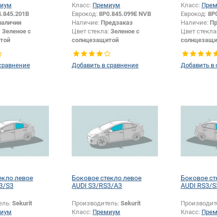
иум
Класс:
Премиум
Класс:
Пре
.845.201B
Еврокод:
8P0.845.099E NVB
Еврокод:
8P
наличии
Наличие:
Предзаказ
Наличие:
Пр
:
Зеленое с
Цвет стекла:
Зеленое с
Цвет стекла
той
солнцезащитой
солнцезащи
Хетчбек
Цвет полосы:
Серая
Цвет полос
Боковое стекло
Тип кузова:
Хетчбек
Тип кузова:
сравнение
Добавить в сравнение
Добавить в
Появление или изменение
шелкографии:
Да
екло левое
Боковое стекло левое
Боковое ст
3/S3
AUDI S3/RS3/A3
AUDI RS3/S
ель:
Sekurit
Производитель:
Sekurit
Производит
иум
Класс:
Премиум
Класс:
Пре