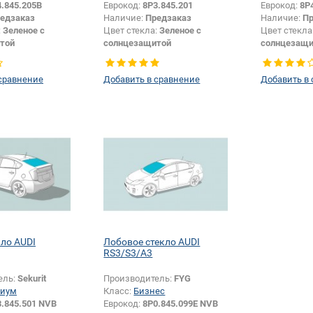
.845.205B
Еврокод:
8P3.845.201
Еврокод:
8P
едзаказ
Наличие:
Предзаказ
Наличие:
Пр
:
Зеленое с
Цвет стекла:
Зеленое с
Цвет стекла
той
солнцезащитой
солнцезащи
Хетчбек
Тип кузова:
Хетчбек
Тип кузова:
Боковое стекло
Тип стекла:
Боковое стекло
Тип стекла:
сравнение
Добавить в сравнение
Добавить в
левое
правое
кло AUDI
Лобовое стекло AUDI
RS3/S3/A3
ель:
Sekurit
Производитель:
FYG
иум
Класс:
Бизнес
3.845.501 NVB
Еврокод:
8P0.845.099E NVB