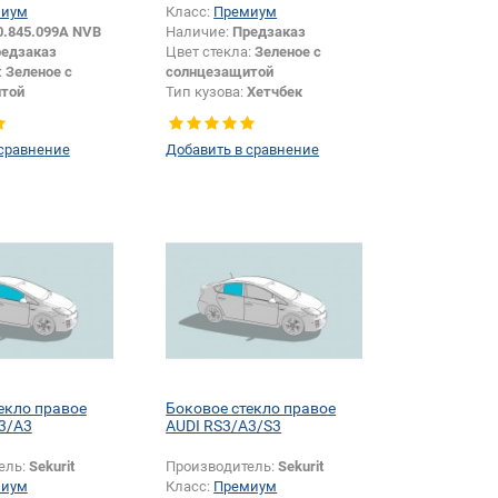
миум
Класс:
Премиум
0.845.099A NVB
Наличие:
Предзаказ
едзаказ
Цвет стекла:
Зеленое с
:
Зеленое с
солнцезащитой
той
Тип кузова:
Хетчбек
ы:
Серая
Тип стекла:
Заднее стекло
Хетчбек
 сравнение
Добавить в сравнение
екло правое
Боковое стекло правое
3/A3
AUDI RS3/A3/S3
ель:
Sekurit
Производитель:
Sekurit
миум
Класс:
Премиум