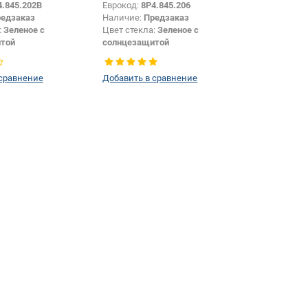
4.845.202B
Еврокод:
8P4.845.206
едзаказ
Наличие:
Предзаказ
:
Зеленое с
Цвет стекла:
Зеленое с
той
солнцезащитой
Хетчбек
Тип кузова:
Хетчбек
Боковое стекло
Тип стекла:
Боковое стекло
 сравнение
Добавить в сравнение
правое