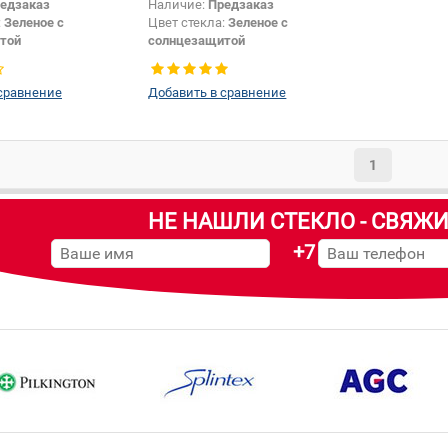
едзаказ
Наличие:
Предзаказ
:
Зеленое с
Цвет стекла:
Зеленое с
той
солнцезащитой
Хетчбек
Цвет полосы:
Серая
Заднее стекло
Тип кузова:
Хетчбек
сравнение
Добавить в сравнение
Появление или изменение
шелкографии:
Да
1
НЕ НАШЛИ СТЕКЛО - СВЯЖИ
+7