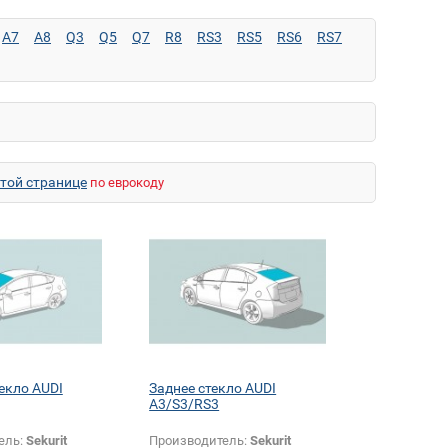
A7
A8
Q3
Q5
Q7
R8
RS3
RS5
RS6
RS7
этой странице
по еврокоду
екло AUDI
Заднее стекло AUDI
A3/S3/RS3
ель:
Sekurit
Производитель:
Sekurit