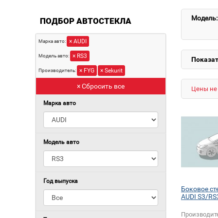
Модель:
ПОДБОР АВТОСТЕКЛА
× AUDI
Марка авто:
× RS3
Модель авто:
Показат
× FYG
× Sekurit
Производитель:
× Сбросить все
Цены не 
Марка авто
Модель авто
Год выпуска
Боковое ст
AUDI S3/RS
Производит