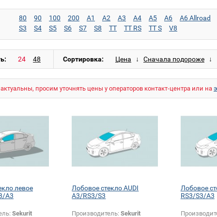
80
90
100
200
A1
A2
A3
A4
A5
A6
A6 Allroad
S3
S4
S5
S6
S7
S8
TT
TT RS
TT S
V8
ь:
Сортировка:
актуальны, просим уточнять цены у операторов контакт-центра или на
екло левое
Лобовое стекло AUDI
Лобовое ст
3/A3
A3/RS3/S3
RS3/S3/A3
ель:
Sekurit
Производитель:
Sekurit
Производит