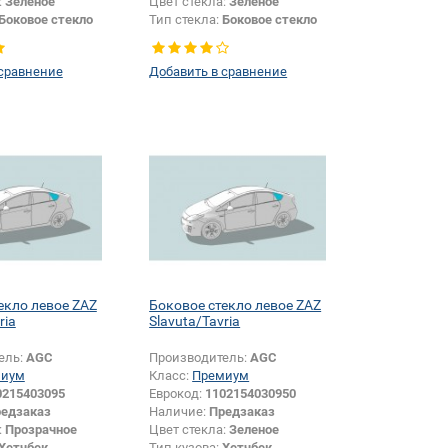
:
Зеленое
Цвет стекла:
Зеленое
Боковое стекло
Тип стекла:
Боковое стекло
левое
 сравнение
Добавить в сравнение
екло левое ZAZ
Боковое стекло левое ZAZ
ria
Slavuta/Tavria
ель:
AGC
Производитель:
AGC
миум
Класс:
Премиум
0215403095
Еврокод:
1102154030950
едзаказ
Наличие:
Предзаказ
:
Прозрачное
Цвет стекла:
Зеленое
Хетчбек
Тип кузова:
Хетчбек