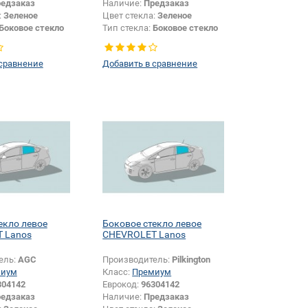
едзаказ
Наличие:
Предзаказ
:
Зеленое
Цвет стекла:
Зеленое
Боковое стекло
Тип стекла:
Боковое стекло
левое
 сравнение
Добавить в сравнение
екло левое
Боковое стекло левое
 Lanos
CHEVROLET Lanos
ель:
AGC
Производитель:
Pilkington
миум
Класс:
Премиум
304142
Еврокод:
96304142
едзаказ
Наличие:
Предзаказ