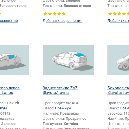
:
Зеленое
Цвет стекла:
Зеленое
Цвет стекла
Боковое стекло
Тип стекла:
Боковое стекло
Тип стекла:
левое
левое
сравнение
Добавить в сравнение
Добавить в
екло левое
Заднее стекло ZAZ
Боковое ст
 Lanos
Slavuta/Tavria
Slavuta/Tav
ель:
Sekurit
Производитель:
AGC
Производит
иум
Класс:
Премиум
Класс:
Пре
304142
Наличие:
Предзаказ
Еврокод:
11
едзаказ
Цвет стекла:
Прозрачное
Наличие:
Пр
:
Зеленое
Тип кузова:
Хетчбек
Цвет стекла
Боковое стекло
Тип стекла:
Заднее стекло
Тип кузова: