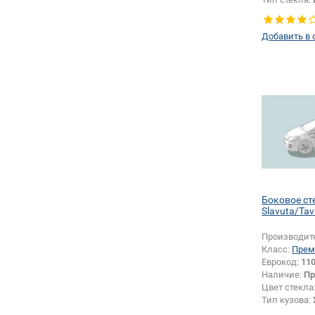
левое
Добавить в 
Боковое ст
Slavuta/Tav
Производит
Класс:
Прем
Еврокод:
11
Наличие:
Пр
Цвет стекла
Тип кузова:
Тип стекла: