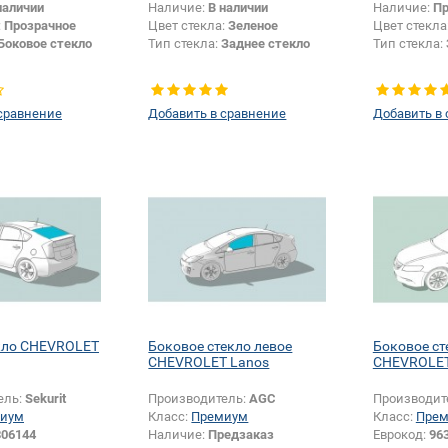
наличии
Наличие:
В наличии
Наличие:
Пр
:
Прозрачное
Цвет стекла:
Зеленое
Цвет стекла
Боковое стекло
Тип стекла:
Заднее стекло
Тип стекла:
сравнение
Добавить в сравнение
Добавить в
екло CHEVROLET
Боковое стекло левое
Боковое ст
CHEVROLET Lanos
CHEVROLET
ель:
Sekurit
Производитель:
AGC
Производит
иум
Класс:
Премиум
Класс:
Пре
306144
Наличие:
Предзаказ
Еврокод:
96