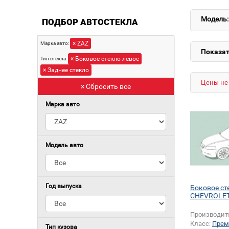
Модель:
ПОДБОР АВТОСТЕКЛА
× ZAZ
Марка авто:
Показат
× Боковое стекло левое
Тип стекла:
× Заднее стекло
Цены не 
× Сбросить все
Марка авто
Модель авто
Год выпуска
Боковое ст
CHEVROLET
Производит
Класс:
Прем
Тип кузова