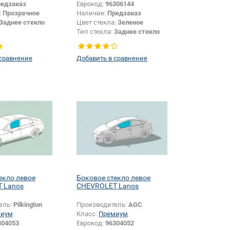
едзаказ
Еврокод:
96306144
:
Прозрачное
Наличие:
Предзаказ
Заднее стекло
Цвет стекла:
Зеленое
Тип стекла:
Заднее стекло
 сравнение
Добавить в сравнение
екло левое
Боковое стекло левое
 Lanos
CHEVROLET Lanos
ель:
Pilkington
Производитель:
AGC
миум
Класс:
Премиум
304053
Еврокод:
96304052