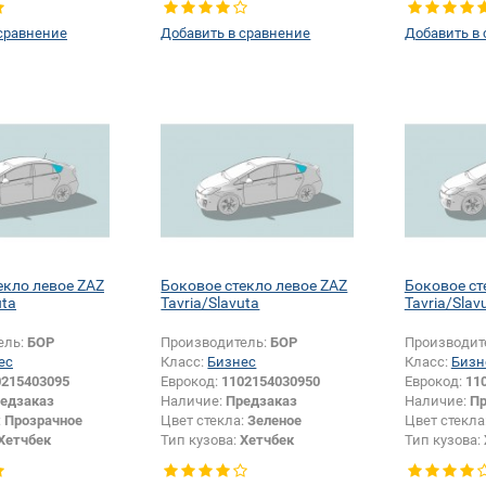
левое
левое
сравнение
Добавить в сравнение
Добавить в
екло левое ZAZ
Боковое стекло левое ZAZ
Боковое ст
uta
Tavria/Slavuta
Tavria/Slav
ель:
БОР
Производитель:
БОР
Производит
ес
Класс:
Бизнес
Класс:
Бизн
0215403095
Еврокод:
1102154030950
Еврокод:
11
едзаказ
Наличие:
Предзаказ
Наличие:
Пр
:
Прозрачное
Цвет стекла:
Зеленое
Цвет стекла
Хетчбек
Тип кузова:
Хетчбек
Тип кузова:
Боковое стекло
Тип стекла:
Боковое стекло
Тип стекла:
левое
левое