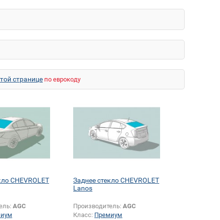
этой странице
по еврокоду
екло CHEVROLET
Заднее стекло CHEVROLET
Lanos
ель:
AGC
Производитель:
AGC
миум
Класс:
Премиум