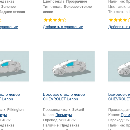
едзаказ
Цвет стекла:
Прозрачное
Наличие:
Пр
:
Зеленое
Тип стекла:
Боковое стекло
Цвет стекла
Заднее стекло
левое
Тип стекла:
левое
сравнение
Добавить в сравнение
Добавить в
екло левое
Боковое стекло левое
Боковое ст
 Lanos
CHEVROLET Lanos
CHEVROLET
ель:
Pilkington
Производитель:
Sekurit
Производит
иум
Класс:
Премиум
Класс:
Пре
304052
Еврокод:
96304052
Еврокод:
96
едзаказ
Наличие:
Предзаказ
Наличие:
Пр