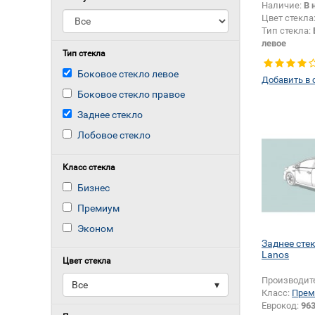
Наличие:
В 
Цвет стекла
Тип стекла:
левое
Тип стекла
Боковое стекло левое
Добавить в 
Боковое стекло правое
Заднее стекло
Лобовое стекло
Класс стекла
Бизнес
Премиум
Эконом
Заднее ст
Lanos
Цвет стекла
Производит
Все
▾
Класс:
Прем
Еврокод:
96