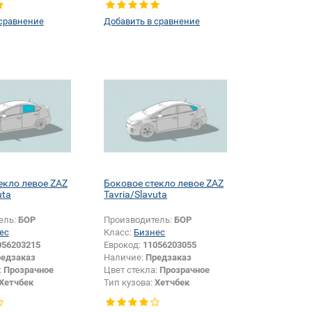
 сравнение
Добавить в сравнение
екло левое ZAZ
Боковое стекло левое ZAZ
uta
Tavria/Slavuta
ель:
БОР
Производитель:
БОР
ес
Класс:
Бизнес
056203215
Еврокод:
11056203055
едзаказ
Наличие:
Предзаказ
:
Прозрачное
Цвет стекла:
Прозрачное
Хетчбек
Тип кузова:
Хетчбек
Боковое стекло
Тип стекла:
Боковое стекло
левое