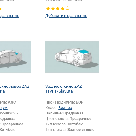
Боковое стекло
Тип стекла:
Боковое стекло
левое
 сравнение
Добавить в сравнение
екло левое ZAZ
Заднее стекло ZAZ
ria
Tavria/Slavuta
ель:
AGC
Производитель:
БОР
миум
Класс:
Бизнес
055403095
Наличие:
Предзаказ
едзаказ
Цвет стекла:
Прозрачное
:
Прозрачное
Тип кузова:
Хетчбек
Хетчбек
Тип стекла:
Заднее стекло
Боковое стекло