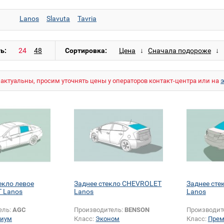
Lanos
Slavuta
Tavria
ь:
Сортировка:
актуальны, просим уточнять цены у операторов контакт-центра или на
екло левое
Заднее стекло CHEVROLET
Заднее ст
 Lanos
Lanos
Lanos
ель:
AGC
Производитель:
BENSON
Производит
иум
Класс:
Эконом
Класс:
Пре