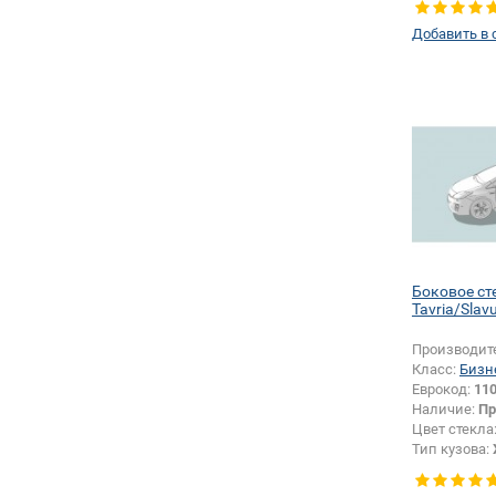
левое
Добавить в 
Боковое ст
Tavria/Slav
Производит
Класс:
Бизн
Еврокод:
11
Наличие:
Пр
Цвет стекла
Тип кузова:
Тип стекла:
левое