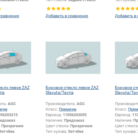
Тип стекла:
левое
сравнение
Добавить в сравнение
Добавить в
екло левое ZAZ
Боковое стекло левое ZAZ
Боковое ст
ria
Slavuta/Tavria
Slavuta/Tav
ель:
AGC
Производитель:
AGC
Производит
иум
Класс:
Премиум
Класс:
Пре
056203215
Еврокод:
11056203055
Еврокод:
11
едзаказ
Наличие:
Предзаказ
Наличие:
Пр
:
Прозрачное
Цвет стекла:
Прозрачное
Цвет стекла
Хетчбек
Тип кузова:
Хетчбек
Тип кузова:
Боковое стекло
Тип стекла:
Боковое стекло
Тип стекла: