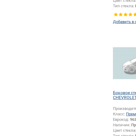
Цвет стекла
Тип стекла:
левое
Добавить в 
Боковое ст
CHEVROLET
Производит
Класс:
Прем
Еврокод:
96
Наличие:
Пр
Цвет стекла
Тип стекла: