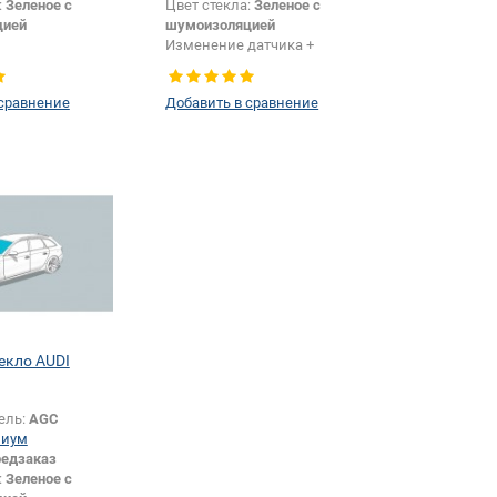
:
Зеленое с
Цвет стекла:
Зеленое с
цией
шумоизоляцией
Изменение датчика +
шелкографии:
Да
 сравнение
Добавить в сравнение
екло AUDI
ель:
AGC
миум
едзаказ
:
Зеленое с