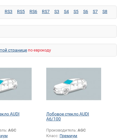
RS3
RS5
RS6
RS7
S3
S4
S5
S6
S7
S8
этой странице
по еврокоду
екло AUDI
Лобовое стекло AUDI
A6/100
ель:
AGC
Производитель:
AGC
миум
Класс:
Премиум