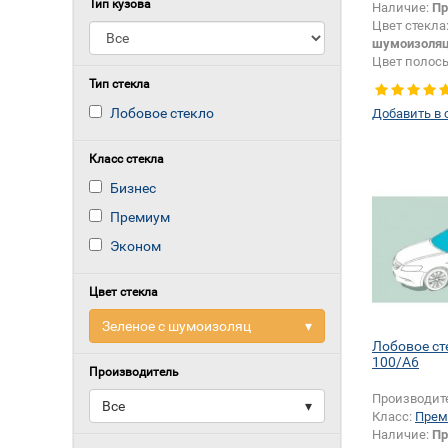
Тип кузова
Наличие:
Пр
Цвет стекла
шумоизоля
Цвет полос
Появление 
Тип стекла
шелкографи
Лобовое стекло
Добавить в 
Класс стекла
Бизнес
Премиум
Эконом
Цвет стекла
Зеленое с шумоизоляц
▾
Лобовое ст
100/A6
Производитель
Производит
Все
▾
Класс:
Прем
Наличие:
Пр