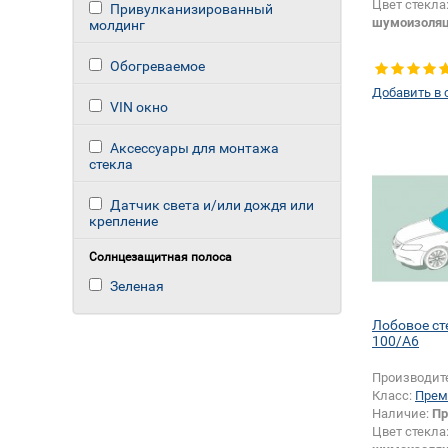
Цвет стекла
Привулканизированный
шумоизоля
молдинг
Обогреваемое
Добавить в 
VIN окно
Аксессуары для монтажа
стекла
Датчик света и/или дождя или
крепление
Солнцезащитная полоса
Зеленая
Лобовое ст
100/A6
Производит
Класс:
Прем
Наличие:
Пр
Цвет стекла