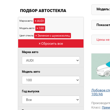
Модель:
ПОДБОР АВТОСТЕКЛА
× AUDI
Марка авто:
Показат
× 100
Модель авто:
× Зеленое с шумоизоляц
Цвет стекла:
Цены не 
× Сбросить все
Марка авто
Модель авто
Лобовое ст
Год выпуска
100/A6
Производит
Класс:
Прем