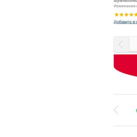
шумоизоля
Изменение 
зеркала + 
Добавить в 