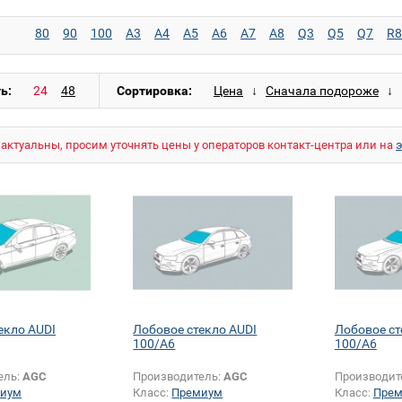
80
90
100
A3
A4
A5
A6
A7
A8
Q3
Q5
Q7
R8
ь:
Сортировка:
актуальны, просим уточнять цены у операторов контакт-центра или на
екло AUDI
Лобовое стекло AUDI
Лобовое ст
100/A6
100/A6
ель:
AGC
Производитель:
AGC
Производит
иум
Класс:
Премиум
Класс:
Пре