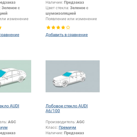
едзаказ
Наличие:
Предзаказ
:
Зеленое с
Цвет стекла:
Зеленое с
цией
шумоизоляцией
или изменение
Появление или изменение
и:
Да
шелкографии:
Да
 сравнение
Добавить в сравнение
екло AUDI
Лобовое стекло AUDI
A6/100
ель:
AGC
Производитель:
AGC
миум
Класс:
Премиум
едзаказ
Наличие:
Предзаказ