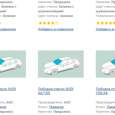
едзаказ
Наличие:
Предзаказ
Наличие:
Пр
:
Зеленое с
Цвет стекла:
Зеленое с
Цвет стекла
цией
шумоизоляцией
шумоизоля
ы:
Зеленая
Цвет полосы:
Зеленая
Появление 
или изменение
шелкографи
и:
Да
сравнение
Добавить в сравнение
Добавить в
екло AUDI
Лобовое стекло AUDI
Лобовое ст
A6/100
100/A6
ель:
AGC
Производитель:
AGC
Производит
иум
Класс:
Премиум
Класс:
Пре
едзаказ
Наличие:
Предзаказ
Наличие:
Пр