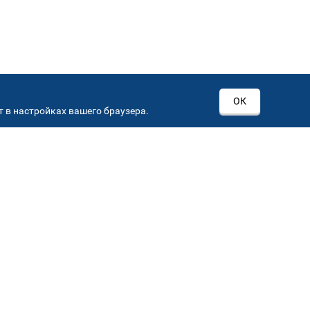
ОК
 в настройках вашего браузера.
РОВ
00
Автостекла на
3
Севастопольском пр-кт
Севастопольский пр-кт, д 15, корп. 3