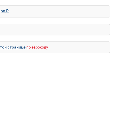
on R
этой странице
по еврокоду