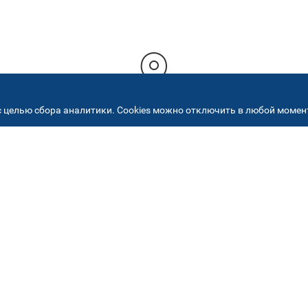
 целью сбора аналитики. Cookies можно отключить в любой момент
РЕСА НАШИХ СЕРВИСНЫХ ЦЕНТ
+7 (495) 640 07 01
ежедневно с 9:00 до 18:
Автостекла на
2
Академика Челомея
ул. Академика Челомея, д.3, к.2