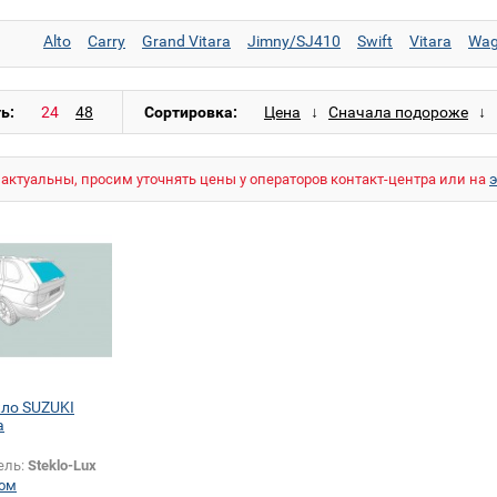
Alto
Carry
Grand Vitara
Jimny/SJ410
Swift
Vitara
Wag
ь:
Сортировка:
актуальны, просим уточнять цены у операторов контакт-центра или на
кло SUZUKI
a
ель:
Steklo-Lux
ом