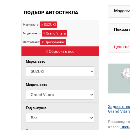
Модель:
ПОДБОР АВТОСТЕКЛА
× SUZUKI
Марка авто:
Показат
× Grand Vitara
Модель авто:
× Прозрачное
Цвет стекла:
Цены не 
× Сбросить все
Марка авто
Модель авто
Заднее сте
Год выпуска
Grand Vitar
Производит
Класс:
Экон