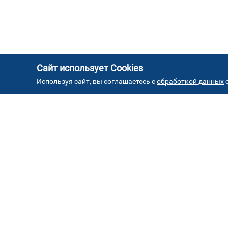
Сайт использует Cookies
Используя сайт, вы соглашаетесь с
обработкой данных
с
АД
Автостекла на проезде
1
завода Серп и Молот
ул. Проезд завода Серп и Молот, д. 8, стр. 2