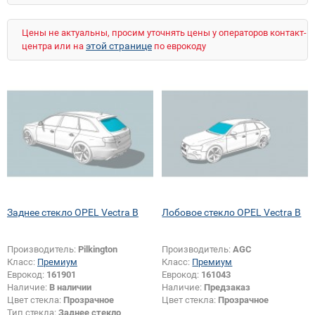
Цены не актуальны, просим уточнять цены у операторов контакт-
этой странице
центра или на
по еврокоду
Заднее стекло OPEL Vectra B
Лобовое стекло OPEL Vectra B
Производитель:
Pilkington
Производитель:
AGC
Класс:
Премиум
Класс:
Премиум
Еврокод:
161901
Еврокод:
161043
Наличие:
В наличии
Наличие:
Предзаказ
Цвет стекла:
Прозрачное
Цвет стекла:
Прозрачное
Тип стекла:
Заднее стекло