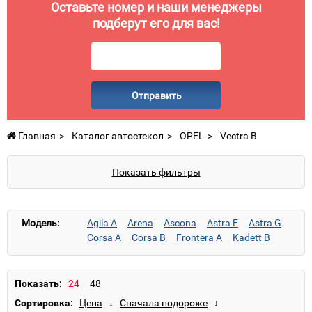
Оставьте номер и наши менеджеры
подберут его для вас!
Отправить
Главная
Каталог автостекол
OPEL
Vectra B
Показать фильтры
Модель:
Agila A
Arena
Ascona
Astra F
Astra G
Corsa A
Corsa B
Frontera A
Kadett B
Kadett D
Kadett E
Movano A
Movano B
Omega A
Omega B
Rekord D
Rekord E1
Rekord E2
Vectra A
Vectra B
Zafira A
Показать:
Zafira B
Сортировка: