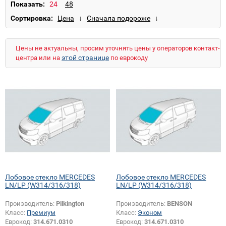
CLK-Class (W209)
E-Class (W123)
Показать:
E-Class (W124)
E-Class (W211)
Сортировка:
G-Class (W460)
LN/LK (W673)
LN/LP (W314/316/318)
MB100 (W631)
NG74/80/85 (W380-395/615-625)
Цены не актуальны, просим уточнять цены у операторов контакт-
NG74/80/85 (W380-395/615-625) (широкий)
этой странице
центра или на
по еврокоду
S-Class (W126)
S-Class (W220)
Sprinter (W901-905) (высокий)
Sprinter (W901-905) (низкий)
Sprinter (W906)
T1 (W601/602/611)
T2 (W309/310/313) (высокий)
T2 (W309/310/313) (низкий)
T2 (W667-670)
TN (W601/602/611)
Unimog S (W406)
Viano (W638)
Viano (W639)
Vito (W638)
Vito (W639)
Лобовое стекло MERCEDES
Лобовое стекло MERCEDES
LN/LP (W314/316/318)
LN/LP (W314/316/318)
Производитель:
Pilkington
Производитель:
BENSON
Класс:
Премиум
Класс:
Эконом
Еврокод:
314.671.0310
Еврокод:
314.671.0310