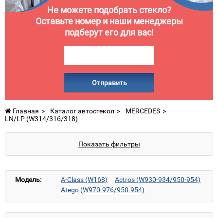
Не можете подобрать стекло?
Оставьте номер и наши менеджеры
подберут его для вас!
Отправить
Главная
Каталог автостекол
MERCEDES
LN/LP (W314/316/318)
Показать фильтры
Модель:
A-Class (W168)
Actros (W930-934/950-954)
Atego (W970-976/950-954)
Axor (W940-944/950-954)
C-Class (W201)
C-Class (W202)
C-Class (W203)