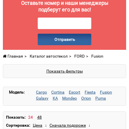
Оставьте номер и наши менеджеры
подберут его для вас!
Отправить
Главная
Каталог автостекол
FORD
Fusion
Показать фильтры
Модель:
Cargo
Cortina
Escort
Fiesta
Fusion
Galaxy
KA
Mondeo
Orion
Puma
Ranger
Scorpio
Sierra
Transcontinental
Transit
Показать:
Сортировка: