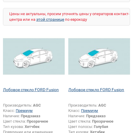
Цены не актуальны, просим уточнять цены у операторов контакт-
этой странице
центра или на
по еврокоду
Лобовое стекло FORD Fusion
Лобовое стекло FORD Fusion
Производитель:
AGC
Производитель:
AGC
Класс:
Премиум
Класс:
Премиум
Наличие:
Предзаказ
Наличие:
Предзаказ
Цвет стекла:
Прозрачное
Цвет стекла:
Прозрачное
Тип кузова:
Хетчбек
Цвет полосы:
Голубая
Появление или изменение
Тип кузова:
Хетчбек