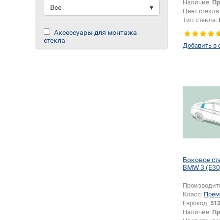
Наличие:
Пр
Все
▾
Цвет стекла
Тип стекла:
левое
Аксессуары для монтажа
стекла
Добавить в 
Боковое ст
BMW 3 (E30
Производит
Класс:
Прем
Еврокод:
51
Наличие:
Пр