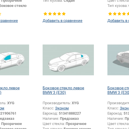
:
Прозрачное
Тип кузова:
Седан
Цвет стекла
Боковое стекло
Тип кузова:
сравнение
Добавить в сравнение
Добавить в
екло левое
Боковое стекло левое
Боковое ст
)
BMW 3 (E30)
BMW 3 (E30
ель:
XYG
Производитель:
XYG
Производит
ом
Класс:
Эконом
Класс:
Экон
321906761
Еврокод:
51341888227
Еврокод:
51
едзаказ
Наличие:
Предзаказ
Наличие:
Пр
:
Прозрачное
Цвет стекла:
Прозрачное
Цвет стекла
Боковое стекло
Тип стекла:
Боковое стекло
Тип стекла: