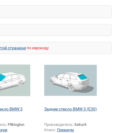
этой странице
по еврокоду
текло BMW 3
Заднее стекло BMW 3 (E30)
ель:
Pilkington
Производитель:
Sekurit
миум
Класс:
Премиум