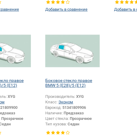
левое
сравнение
Добавить в сравнение
Добавить в
екло правое
Боковое стекло правое
)/5 (E12)
BMW 5 (E28)/5 (E12)
ель:
XYG
Производитель:
XYG
ом
Класс:
Эконом
321809900
Еврокод:
51341809906
едзаказ
Наличие:
Предзаказ
:
Прозрачное
Цвет стекла:
Прозрачное
Седан
Тип кузова:
Седан
Боковое стекло
Тип стекла:
Боковое стекло
правое