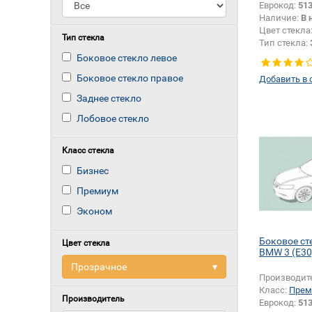
Еврокод:
51
Наличие:
В 
Цвет стекла
Тип стекла
Тип стекла:
Боковое стекло левое
Боковое стекло правое
Добавить в 
Заднее стекло
Лобовое стекло
Класс стекла
Бизнес
Премиум
Эконом
Боковое ст
Цвет стекла
BMW 3 (E30
Прозрачное
▾
Производит
Класс:
Прем
Производитель
Еврокод:
51