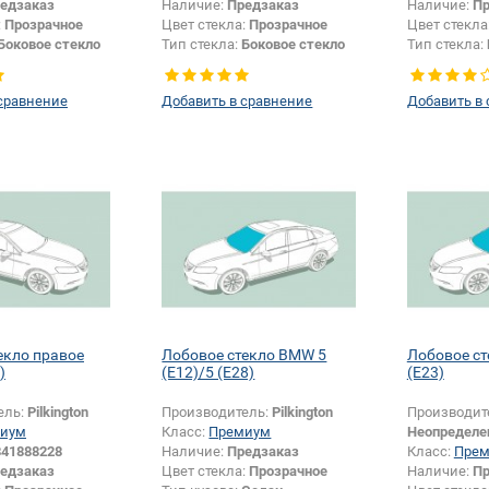
едзаказ
Наличие:
Предзаказ
Наличие:
Пр
:
Прозрачное
Цвет стекла:
Прозрачное
Цвет стекла
Боковое стекло
Тип стекла:
Боковое стекло
Тип стекла:
левое
правое
сравнение
Добавить в сравнение
Добавить в
екло правое
Лобовое стекло BMW 5
Лобовое с
)
(E12)/5 (E28)
(E23)
ель:
Pilkington
Производитель:
Pilkington
Производит
иум
Класс:
Премиум
Неопределе
341888228
Наличие:
Предзаказ
Класс:
Пре
едзаказ
Цвет стекла:
Прозрачное
Наличие:
Пр