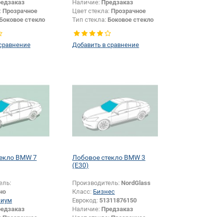
едзаказ
Наличие:
Предзаказ
:
Прозрачное
Цвет стекла:
Прозрачное
Боковое стекло
Тип стекла:
Боковое стекло
правое
 сравнение
Добавить в сравнение
текло BMW 7
Лобовое стекло BMW 3
(E30)
ель:
Производитель:
NordGlass
но
Класс:
Бизнес
миум
Еврокод:
51311876150
едзаказ
Наличие:
Предзаказ