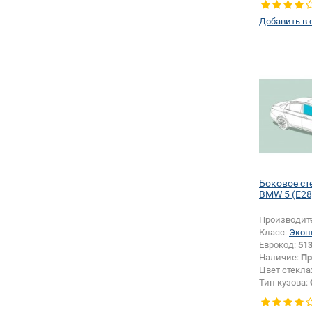
Добавить в 
Боковое ст
BMW 5 (E28
Производит
Класс:
Экон
Еврокод:
51
Наличие:
Пр
Цвет стекла
Тип кузова:
Тип стекла:
правое