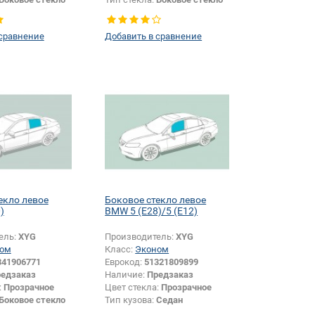
правое
 сравнение
Добавить в сравнение
екло левое
Боковое стекло левое
)
BMW 5 (E28)/5 (E12)
ель:
XYG
Производитель:
XYG
ом
Класс:
Эконом
341906771
Еврокод:
51321809899
едзаказ
Наличие:
Предзаказ
:
Прозрачное
Цвет стекла:
Прозрачное
Боковое стекло
Тип кузова:
Седан
Тип стекла:
Боковое стекло