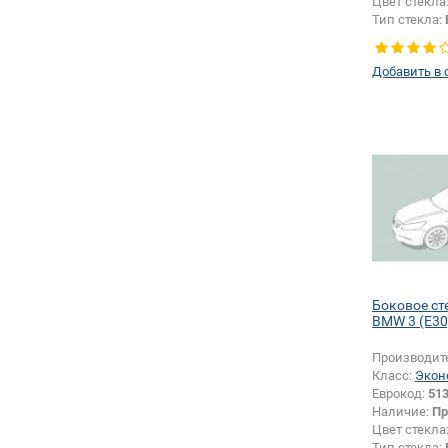
Цвет стекла
Тип стекла:
правое
Добавить в 
Боковое ст
BMW 3 (E30
Производит
Класс:
Экон
Еврокод:
51
Наличие:
Пр
Цвет стекла
Тип стекла: