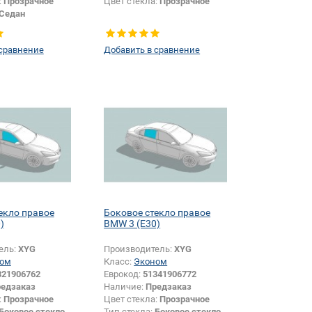
:
Прозрачное
Цвет стекла:
Прозрачное
Седан
 сравнение
Добавить в сравнение
екло правое
Боковое стекло правое
)
BMW 3 (E30)
ель:
XYG
Производитель:
XYG
ом
Класс:
Эконом
321906762
Еврокод:
51341906772
едзаказ
Наличие:
Предзаказ
:
Прозрачное
Цвет стекла:
Прозрачное
Боковое стекло
Тип стекла:
Боковое стекло