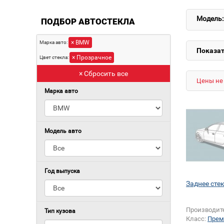
Модель:
ПОДБОР АВТОСТЕКЛА
× BMW
Марка авто:
Показат
× Прозрачное
Цвет стекла:
× Сбросить все
Цены не 
Марка авто
Модель авто
Год выпуска
Заднее сте
Производит
Тип кузова
Класс:
Прем