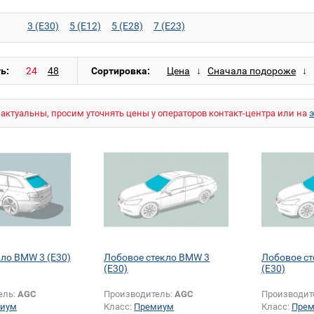
3 (E30)
5 (E12)
5 (E28)
7 (E23)
ь:
Сортировка:
актуальны, просим уточнять цены у операторов контакт-центра или на
кло BMW 3 (E30)
Лобовое стекло BMW 3
Лобовое с
(E30)
(E30)
ель:
AGC
Производитель:
AGC
Производит
иум
Класс:
Премиум
Класс:
Пре