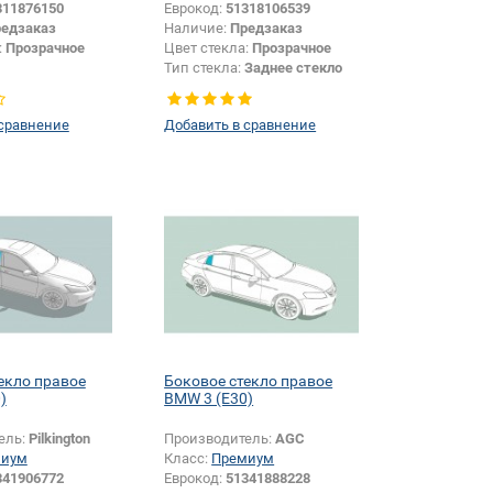
311876150
Еврокод:
51318106539
едзаказ
Наличие:
Предзаказ
:
Прозрачное
Цвет стекла:
Прозрачное
Тип стекла:
Заднее стекло
 сравнение
Добавить в сравнение
екло правое
Боковое стекло правое
)
BMW 3 (E30)
ель:
Pilkington
Производитель:
AGC
миум
Класс:
Премиум
341906772
Еврокод:
51341888228