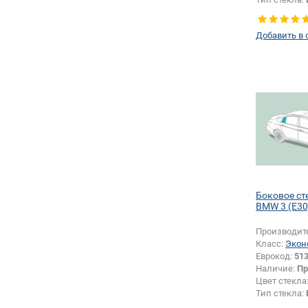
левое
Добавить в 
Боковое ст
BMW 3 (E30
Производит
Класс:
Экон
Еврокод:
51
Наличие:
Пр
Цвет стекла
Тип стекла:
правое