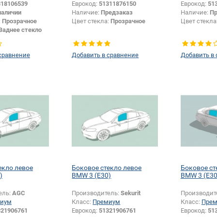
318106539
Еврокод:
51311876150
Еврокод:
51
наличии
Наличие:
Предзаказ
Наличие:
Пр
:
Прозрачное
Цвет стекла:
Прозрачное
Цвет стекла
Заднее стекло
сравнение
Добавить в сравнение
Добавить в
екло левое
Боковое стекло левое
Боковое ст
)
BMW 3 (E30)
BMW 3 (E30
ель:
AGC
Производитель:
Sekurit
Производит
иум
Класс:
Премиум
Класс:
Пре
321906761
Еврокод:
51321906761
Еврокод:
51