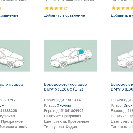
левое
правое
сравнение
Добавить в сравнение
Добавить в
екло правое
Боковое стекло левое
Боковое ст
)
BMW 5 (E28)/5 (E12)
BMW 3 (E30
ель:
XYG
Производитель:
XYG
Производит
ом
Класс:
Эконом
Класс:
Экон
341888228
Еврокод:
51341809905
Еврокод:
51
едзаказ
Наличие:
Предзаказ
Наличие:
Пр
:
Прозрачное
Цвет стекла:
Прозрачное
Цвет стекла
Боковое стекло
Тип кузова:
Седан
Тип стекла:
Тип стекла:
Боковое стекло
левое