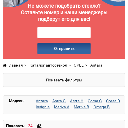
Не можете подобрать стекло?
Оставьте номер и наши менеджеры
подберут его для вас!
Отправить
Главная
Каталог автостекол
OPEL
Antara
Показать фильтры
Модель:
Antara
Astra G
Astra H
Corsa C
Corsa D
Insignia
Meriva A
Meriva B
Omega B
Signum
Sintra
Vectra B
Vectra C
Vivaro
Zafira A
Zafira B
Показать: