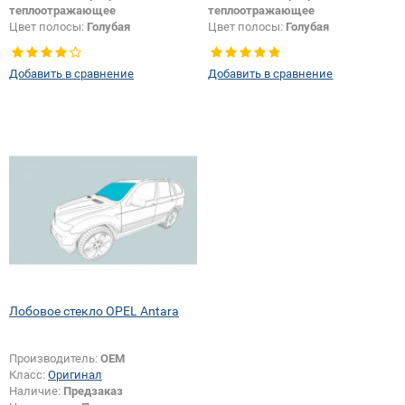
теплоотражающее
теплоотражающее
Цвет полосы:
Голубая
Цвет полосы:
Голубая
Тип кузова:
Внедорожник
Тип кузова:
Внедорожник
Появление или изменение
Появление или изменение
Добавить в сравнение
Добавить в сравнение
шелкографии:
Да
шелкографии:
Да
Лобовое стекло OPEL Antara
Производитель:
OEM
Класс:
Оригинал
Наличие:
Предзаказ