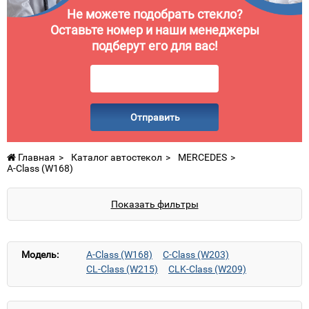
Не можете подобрать стекло?
Оставьте номер и наши менеджеры
подберут его для вас!
Отправить
Главная
Каталог автостекол
MERCEDES
A-Class (W168)
Показать фильтры
Модель:
A-Class (W168)
C-Class (W203)
CL-Class (W215)
CLK-Class (W209)
CLS-Class (W219)
E-Class (W210)
E-Class (W211)