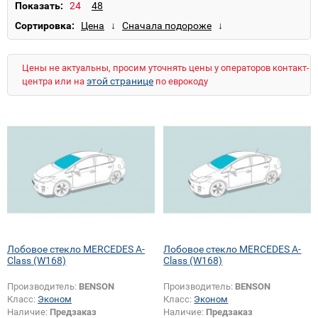
E-Class (W211) (стекл. крыша)
Показать:
E-Class (W212)
GL-Class (W164G)
Сортировка:
M-Class (W164)
S-Class (W140)
S-Class (W140) (прав.руль)
S-Class (W220)
S-Class (W221)
Цены не актуальны, просим уточнять цены у операторов контакт-
Sprinter (W901-905) (высокий)
этой странице
центра или на
по еврокоду
Sprinter (W901-905) (низкий)
Sprinter (W906)
Vaneo (W414)
Лобовое стекло MERCEDES A-
Лобовое стекло MERCEDES A-
Class (W168)
Class (W168)
Производитель:
BENSON
Производитель:
BENSON
Класс:
Эконом
Класс:
Эконом
Наличие:
Предзаказ
Наличие:
Предзаказ