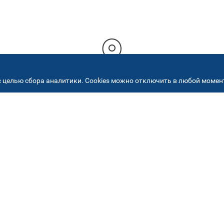
 целью сбора аналитики. Cookies можно отключить в любой момент
РЕСА НАШИХ СЕРВИСНЫХ ЦЕНТ
+7 (495) 640 07 01
ежедневно с 9:00 до 18:
Автостекла на
2
Академика Челомея
ул. Академика Челомея, д.3, к.2