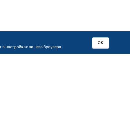
ОК
 в настройках вашего браузера.
РОВ
00
Автостекла на
3
Севастопольском пр-кт
Севастопольский пр-кт, д 15, корп. 3