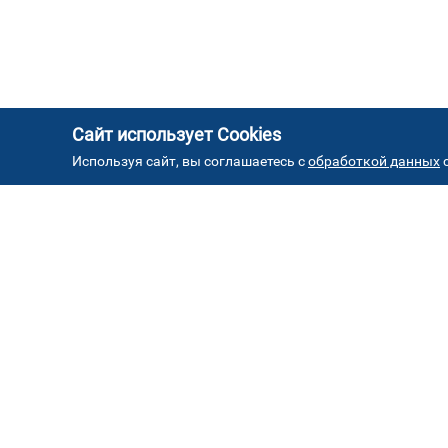
Сайт использует Cookies
Используя сайт, вы соглашаетесь с
обработкой данных
с
АД
Автостекла на проезде
1
завода Серп и Молот
ул. Проезд завода Серп и Молот, д. 8, стр. 2