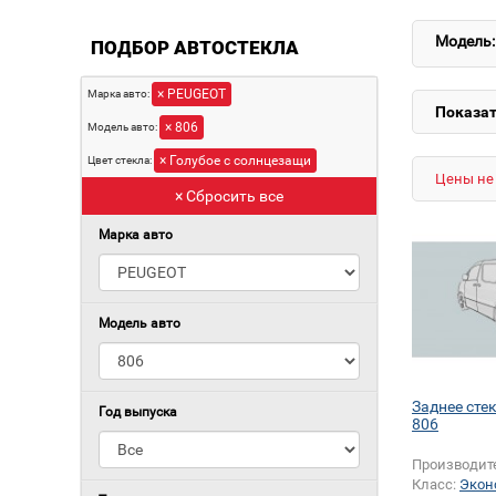
Модель:
ПОДБОР АВТОСТЕКЛА
× PEUGEOT
Марка авто:
Показат
× 806
Модель авто:
× Голубое с солнцезащи
Цвет стекла:
Цены не 
× Сбросить все
Марка авто
Модель авто
Заднее сте
Год выпуска
806
Производит
Класс:
Экон