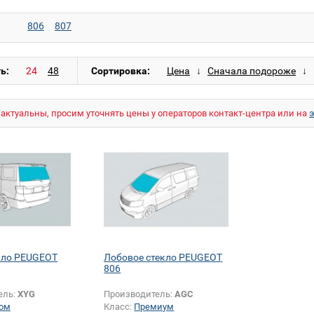
806
807
ь:
Сортировка:
актуальны, просим уточнять цены у операторов контакт-центра или на
кло PEUGEOT
Лобовое стекло PEUGEOT
806
ель:
XYG
Производитель:
AGC
ом
Класс:
Премиум