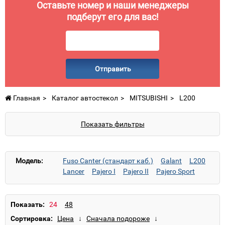
Оставьте номер и наши менеджеры
подберут его для вас!
Отправить
Главная
Каталог автостекол
MITSUBISHI
L200
Показать фильтры
Модель:
Fuso Canter (стандарт каб.)
Galant
L200
Lancer
Pajero I
Pajero II
Pajero Sport
Sigma
Space Wagon
Показать:
Сортировка: