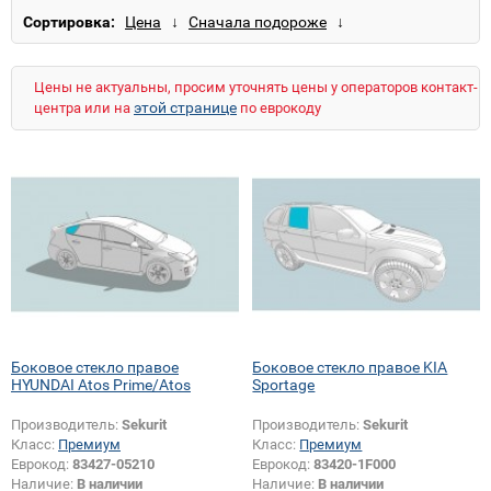
Зеленое затонированное
Сортировка:
Зеленое с солнцезащитой
Зеленое с шумоизоляцией
Прозрачное
Прозрачное с солнцезащитой
Цены не актуальны, просим уточнять цены у операторов контакт-
Прозрачное теплоотражающее
этой странице
центра или на
по еврокоду
Прозрачное теплопоглощающее
Светло-зеленое (японские авто)
Серое
Серое затемненное
Серое затонированное
Боковое стекло правое
Боковое стекло правое KIA
HYUNDAI Atos Prime/Atos
Sportage
Производитель:
Sekurit
Производитель:
Sekurit
Класс:
Премиум
Класс:
Премиум
Еврокод:
83427-05210
Еврокод:
83420-1F000
Наличие:
В наличии
Наличие:
В наличии