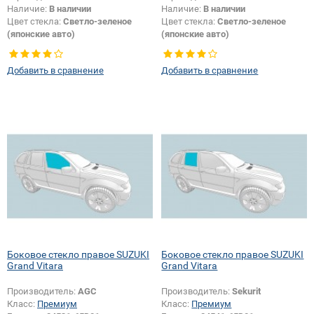
Наличие:
В наличии
Наличие:
В наличии
Цвет стекла:
Светло-зеленое
Цвет стекла:
Светло-зеленое
(японские авто)
(японские авто)
Тип стекла:
Боковое стекло
Тип кузова:
Внедорожник
правое
Тип стекла:
Боковое стекло
Добавить в сравнение
Добавить в сравнение
правое
Боковое стекло правое SUZUKI
Боковое стекло правое SUZUKI
Grand Vitara
Grand Vitara
Производитель:
AGC
Производитель:
Sekurit
Класс:
Премиум
Класс:
Премиум