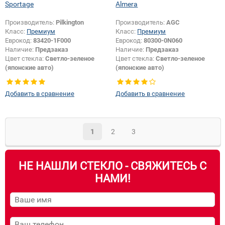
Sportage
Almera
Производитель:
Pilkington
Производитель:
AGC
Класс:
Премиум
Класс:
Премиум
Еврокод:
83420-1F000
Еврокод:
80300-0N060
Наличие:
Предзаказ
Наличие:
Предзаказ
Цвет стекла:
Светло-зеленое
Цвет стекла:
Светло-зеленое
(японские авто)
(японские авто)
Тип кузова:
Внедорожник
Тип стекла:
Боковое стекло
Тип стекла:
Боковое стекло
правое
Добавить в сравнение
Добавить в сравнение
правое
1
2
3
НЕ НАШЛИ СТЕКЛО - СВЯЖИТЕСЬ С
НАМИ!