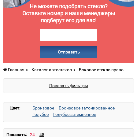
Не можете подобрать стекло?
Оставьте номер и наши менеджеры
подберут его для вас!
Отправить
Главная
Каталог автостекол
Боковое стекло право
Показать фильтры
Цвет:
Бронзовое
Бронзовое затонированное
Голубое
Голубое затемненное
Голубое затонированное
Голубое с солнцезащитой
Зеленое
Зеленое затемненное
Показать: