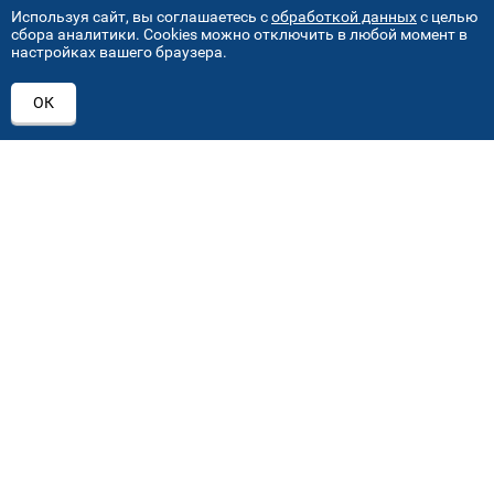
Используя сайт, вы соглашаетесь с
обработкой данных
с целью
сбора аналитики. Cookies можно отключить в любой момент в
настройках вашего браузера.
АДРЕСА НАШИХ СЕРВИСНЫХ
ОК
ЦЕНТРОВ
+7 (495) 640 07 01
ежедневно с 9:00 до 18:00
Автостекла на проезде завода Серп и Молот
1
ул. Проезд завода Серп и Молот, д. 8, стр. 2
Автостекла на Академика Челомея
2