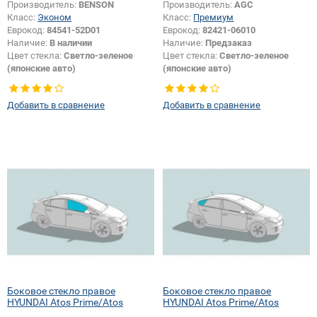
Производитель:
BENSON
Производитель:
AGC
Класс:
Эконом
Класс:
Премиум
Еврокод:
84541-52D01
Еврокод:
82421-06010
Наличие:
В наличии
Наличие:
Предзаказ
Цвет стекла:
Светло-зеленое
Цвет стекла:
Светло-зеленое
(японские авто)
(японские авто)
Тип кузова:
Внедорожник
Тип кузова:
Хетчбек
Тип стекла:
Боковое стекло
Тип стекла:
Боковое стекло
Добавить в сравнение
Добавить в сравнение
правое
правое
Изменение размера:
Да
Боковое стекло правое
Боковое стекло правое
HYUNDAI Atos Prime/Atos
HYUNDAI Atos Prime/Atos