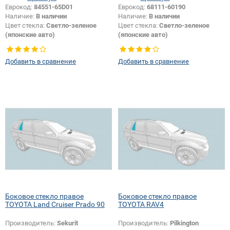
Еврокод:
84551-65D01
Еврокод:
68111-60190
Наличие:
В наличии
Наличие:
В наличии
Цвет стекла:
Светло-зеленое
Цвет стекла:
Светло-зеленое
(японские авто)
(японские авто)
Тип кузова:
Внедорожник
Тип кузова:
Внедорожник
Тип стекла:
Боковое стекло
Тип стекла:
Боковое стекло
Добавить в сравнение
Добавить в сравнение
правое
правое
Боковое стекло правое
Боковое стекло правое
TOYOTA Land Cruiser Prado 90
TOYOTA RAV4
Производитель:
Sekurit
Производитель:
Pilkington