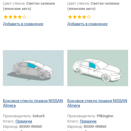
Цвет стекла:
Светло-зеленое
Цвет стекла:
Светло-зеленое
(японские авто)
(японские авто)
Тип кузова:
Хетчбек
Тип кузова:
Внедорожник
Тип стекла:
Боковое стекло
Тип стекла:
Боковое стекло
Добавить в сравнение
Добавить в сравнение
правое
правое
Боковое стекло правое NISSAN
Боковое стекло правое NISSAN
Almera
Almera
Производитель:
Sekurit
Производитель:
Pilkington
Класс:
Премиум
Класс:
Премиум
Еврокод:
80300-0N060
Еврокод:
80300-0N860