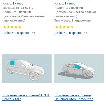
Класс:
Бизнес
Класс:
Бизнес
Еврокод:
68123-60110
Наличие:
В наличии
Наличие:
В наличии
Цвет стекла:
Светло-зеленое
Цвет стекла:
Светло-зеленое
(японские авто)
(японские авто)
Тип кузова:
Внедорожник
Тип кузова:
Внедорожник
Тип стекла:
Боковое стекло
Тип стекла:
Боковое стекло
правое
Добавить в сравнение
Добавить в сравнение
правое
Боковое стекло правое SUZUKI
Боковое стекло правое
Grand Vitara
HYUNDAI Atos Prime/Atos