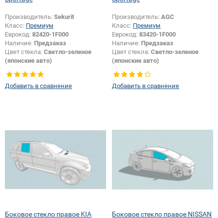
Производитель:
Sekurit
Производитель:
AGC
Класс:
Премиум
Класс:
Премиум
Еврокод:
82420-1F000
Еврокод:
83420-1F000
Наличие:
Предзаказ
Наличие:
Предзаказ
Цвет стекла:
Светло-зеленое
Цвет стекла:
Светло-зеленое
(японские авто)
(японские авто)
Тип кузова:
Внедорожник
Тип кузова:
Внедорожник
Тип стекла:
Боковое стекло
Тип стекла:
Боковое стекло
Добавить в сравнение
Добавить в сравнение
правое
правое
Боковое стекло правое KIA
Боковое стекло правое NISSAN