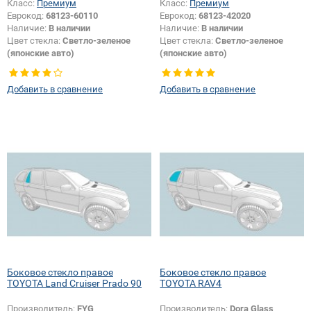
Класс:
Премиум
Класс:
Премиум
Еврокод:
68123-60110
Еврокод:
68123-42020
Наличие:
В наличии
Наличие:
В наличии
Цвет стекла:
Светло-зеленое
Цвет стекла:
Светло-зеленое
(японские авто)
(японские авто)
Тип кузова:
Внедорожник
Тип кузова:
Внедорожник
Тип стекла:
Боковое стекло
Тип стекла:
Боковое стекло
Добавить в сравнение
Добавить в сравнение
правое
правое
Боковое стекло правое
Боковое стекло правое
TOYOTA Land Cruiser Prado 90
TOYOTA RAV4
Производитель:
FYG
Производитель:
Dora Glass