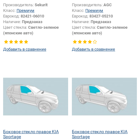
Производитель:
Sekurit
Производитель:
AGC
Класс:
Премиум
Класс:
Премиум
Еврокод:
82421-06010
Еврокод:
83427-05210
Наличие:
Предзаказ
Наличие:
Предзаказ
Цвет стекла:
Светло-зеленое
Цвет стекла:
Светло-зеленое
(японские авто)
(японские авто)
Тип кузова:
Хетчбек
Тип кузова:
Хетчбек
Тип стекла:
Боковое стекло
Тип стекла:
Боковое стекло
Добавить в сравнение
Добавить в сравнение
правое
правое
Боковое стекло правое KIA
Боковое стекло правое KIA
Sportage
Sportage