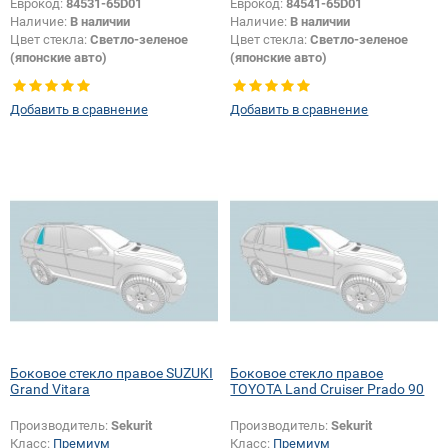
Еврокод:
84531-65D01
Еврокод:
84541-65D01
Наличие:
В наличии
Наличие:
В наличии
Цвет стекла:
Светло-зеленое
Цвет стекла:
Светло-зеленое
(японские авто)
(японские авто)
Тип кузова:
Внедорожник
Тип кузова:
Внедорожник
Тип стекла:
Боковое стекло
Тип стекла:
Боковое стекло
Добавить в сравнение
Добавить в сравнение
правое
правое
Боковое стекло правое SUZUKI
Боковое стекло правое
Grand Vitara
TOYOTA Land Cruiser Prado 90
Производитель:
Sekurit
Производитель:
Sekurit
Класс:
Премиум
Класс:
Премиум