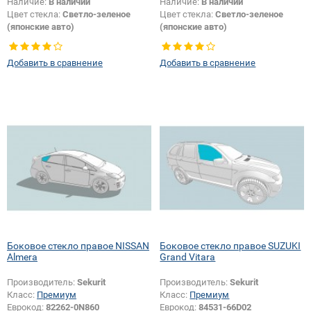
Наличие:
В наличии
Наличие:
В наличии
Цвет стекла:
Светло-зеленое
Цвет стекла:
Светло-зеленое
(японские авто)
(японские авто)
Тип стекла:
Боковое стекло
Тип стекла:
Боковое стекло
правое
правое
Добавить в сравнение
Добавить в сравнение
Боковое стекло правое NISSAN
Боковое стекло правое SUZUKI
Almera
Grand Vitara
Производитель:
Sekurit
Производитель:
Sekurit
Класс:
Премиум
Класс:
Премиум
Еврокод:
82262-0N860
Еврокод:
84531-66D02