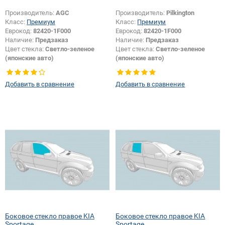
Производитель:
AGC
Производитель:
Pilkington
Класс:
Премиум
Класс:
Премиум
Еврокод:
82420-1F000
Еврокод:
82420-1F000
Наличие:
Предзаказ
Наличие:
Предзаказ
Цвет стекла:
Светло-зеленое
Цвет стекла:
Светло-зеленое
(японские авто)
(японские авто)
Тип кузова:
Внедорожник
Тип кузова:
Внедорожник
Тип стекла:
Боковое стекло
Тип стекла:
Боковое стекло
Добавить в сравнение
Добавить в сравнение
правое
правое
Боковое стекло правое KIA
Боковое стекло правое KIA
Sportage
Sportage