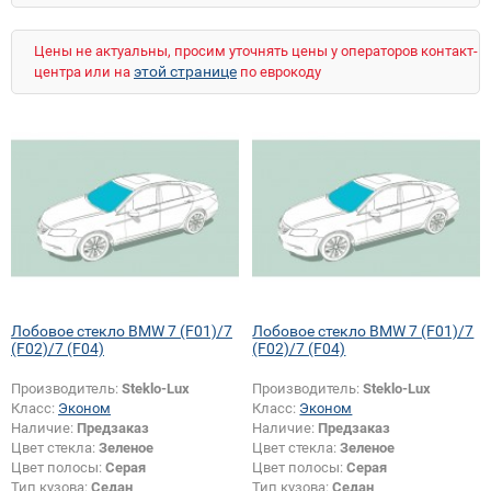
X5 (E53)
X5 (E70)
X5 (F15)
X5 M (E70)
X6 (E71)
X6 M (E71)
Цены не актуальны, просим уточнять цены у операторов контакт-
этой странице
центра или на
по еврокоду
Лобовое стекло BMW 7 (F01)/7
Лобовое стекло BMW 7 (F01)/7
(F02)/7 (F04)
(F02)/7 (F04)
Производитель:
Steklo-Lux
Производитель:
Steklo-Lux
Класс:
Эконом
Класс:
Эконом
Наличие:
Предзаказ
Наличие:
Предзаказ
Цвет стекла:
Зеленое
Цвет стекла:
Зеленое
Цвет полосы:
Серая
Цвет полосы:
Серая
Тип кузова:
Седан
Тип кузова:
Седан