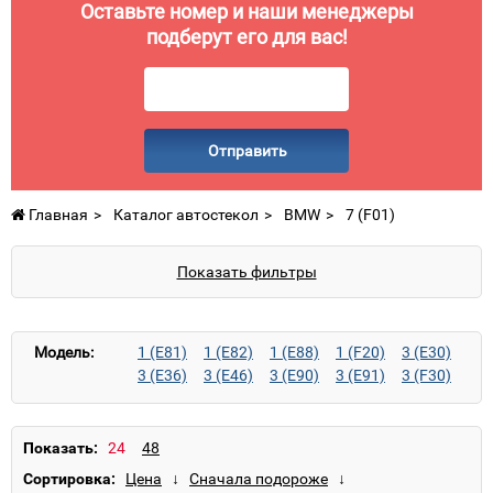
Оставьте номер и наши менеджеры
подберут его для вас!
Отправить
Главная
Каталог автостекол
BMW
7 (F01)
Показать фильтры
Модель:
1 (E81)
1 (E82)
1 (E88)
1 (F20)
3 (E30)
3 (E36)
3 (E46)
3 (E90)
3 (E91)
3 (F30)
3 (F31)
5 (E34)
5 (E39)
5 (E60)
5 (E61)
5 (F10)
5 (F11)
7 (E32)
7 (E38)
7 (E65)
7 (F01)
7 (F02)
7 (F04)
M3 (E36)
Показать:
M3 (E90)
M5 (E34)
M5 (E39)
M5 (E60)
Сортировка:
M5 (E61)
X1 (E84)
X3 (E83)
X3 (F25)