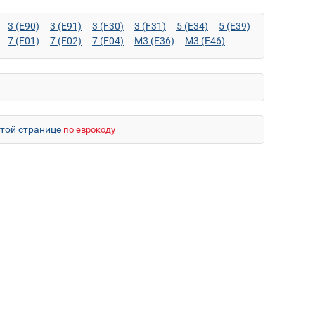
3 (E90)
3 (E91)
3 (F30)
3 (F31)
5 (E34)
5 (E39)
7 (F01)
7 (F02)
7 (F04)
M3 (E36)
M3 (E46)
)
X3 (E83)
X3 (F25)
X5 (E53)
X5 (E70)
X5 (F15)
этой странице
по еврокоду