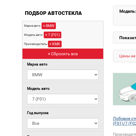
Модель:
ПОДБОР АВТОСТЕКЛА
× BMW
Марка авто:
× 7 (F01)
Модель авто:
Показат
× КМК
Производитель:
× Сбросить все
Цены не 
Марка авто
Модель авто
Год выпуска
Лобовое ст
(F01)/7 (F0
Производит