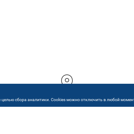
 целью сбора аналитики. Cookies можно отключить в любой момент
РЕСА НАШИХ СЕРВИСНЫХ ЦЕНТ
+7 (495) 640 07 01
ежедневно с 9:00 до 18: