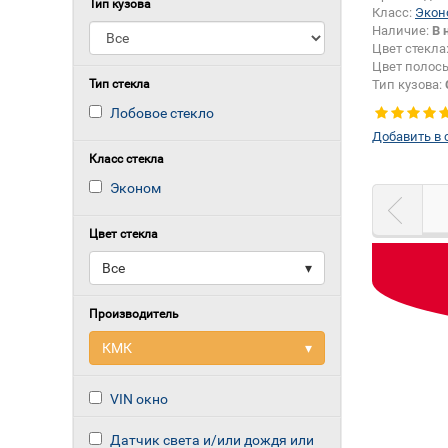
Тип кузова
Класс:
Экон
Наличие:
В 
Цвет стекла
Цвет полос
Тип стекла
Тип кузова:
Лобовое стекло
Добавить в 
Класс стекла
Эконом
Цвет стекла
Все
▾
Производитель
КМК
▾
VIN окно
Датчик света и/или дождя или