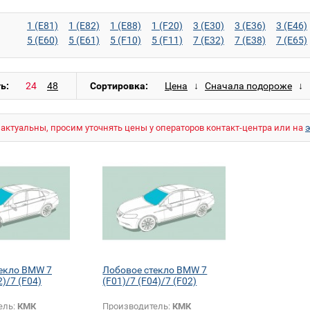
1 (E81)
1 (E82)
1 (E88)
1 (F20)
3 (E30)
3 (E36)
3 (E46)
5 (E60)
5 (E61)
5 (F10)
5 (F11)
7 (E32)
7 (E38)
7 (E65)
M3 (E90)
M5 (E34)
M5 (E39)
M5 (E60)
M5 (E61)
X1 (E84
X5 M (E70)
X6 (E71)
X6 M (E71)
ь:
Сортировка:
актуальны, просим уточнять цены у операторов контакт-центра или на
екло BMW 7
Лобовое стекло BMW 7
2)/7 (F04)
(F01)/7 (F04)/7 (F02)
ель:
КМК
Производитель:
КМК