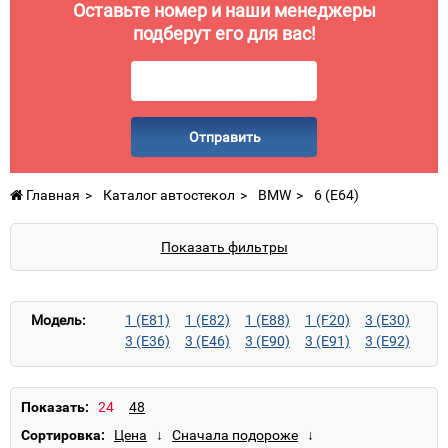
Оставьте номер и наши менеджеры
подберут его для вас!
Отправить
Главная
Каталог автостекол
BMW
6 (E64)
Показать фильтры
Модель:
1 (E81)
1 (E82)
1 (E88)
1 (F20)
3 (E30)
3 (E36)
3 (E46)
3 (E90)
3 (E91)
3 (E92)
3 (F30)
3 (F31)
4 (F32)
4 (F33)
4 GC (F36)
5 (E12)
5 (E28)
5 (E34)
5 (E39)
5 (E60)
5 (E61)
5 (F10)
5 (F11)
Показать:
5 GT (F07)
6 (E24)
6 (E63)
6 (E64)
Сортировка:
6 (F12)
6 (F13)
6 GC (F06)
7 (E23)