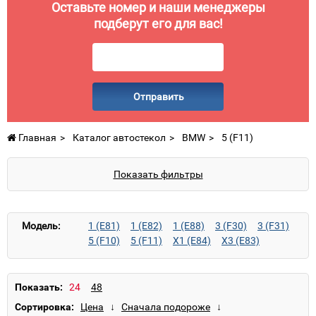
Оставьте номер и наши менеджеры
подберут его для вас!
Отправить
Главная
Каталог автостекол
BMW
5 (F11)
Показать фильтры
Модель:
1 (E81)
1 (E82)
1 (E88)
3 (F30)
3 (F31)
5 (F10)
5 (F11)
X1 (E84)
X3 (E83)
X5 (E70)
X5 (F15)
X5 M (E70)
X6 (E71)
X6 M (E71)
Показать:
Сортировка: