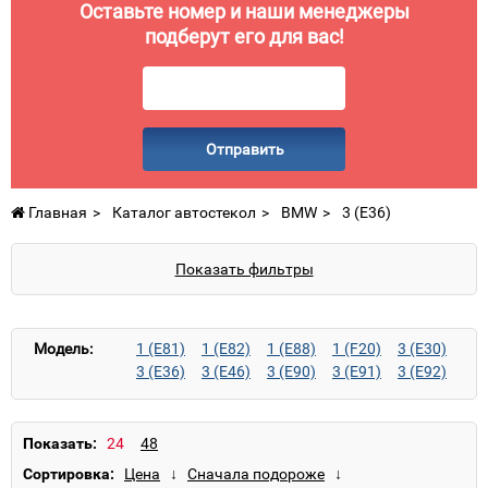
Оставьте номер и наши менеджеры
подберут его для вас!
Отправить
Главная
Каталог автостекол
BMW
3 (E36)
Показать фильтры
Модель:
1 (E81)
1 (E82)
1 (E88)
1 (F20)
3 (E30)
3 (E36)
3 (E46)
3 (E90)
3 (E91)
3 (E92)
3 (F30)
3 (F31)
3 GT (F34)
4 (F32)
4 (F33)
4 GC (F36)
5 (E34)
5 (E39)
5 (E60)
5 (E61)
5 (F10)
5 (F11)
Показать:
5 GT (F07)
7 (E32)
7 (E38)
7 (E65)
Сортировка:
M3 (E36)
M3 (E46)
M3 (E90)
M3 (E92)