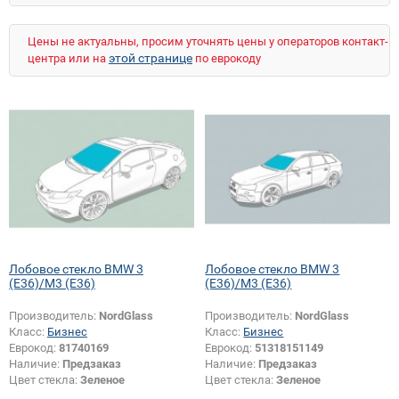
M5 (E34)
M5 (E39)
M5 (E60)
M5 (E61)
X1 (E84)
X1 (F48)
X3 (E83)
X3 (F25)
Цены не актуальны, просим уточнять цены у операторов контакт-
X4 (F26)
X5 (E53)
X5 (E70)
X5 (F15)
этой странице
центра или на
по еврокоду
X5 M (E70)
X6 (E71)
X6 (F16)
X6 M (E71)
Z4 (E86)
Z4 M (E86)
Лобовое стекло BMW 3
Лобовое стекло BMW 3
(E36)/M3 (E36)
(E36)/M3 (E36)
Производитель:
NordGlass
Производитель:
NordGlass
Класс:
Бизнес
Класс:
Бизнес
Еврокод:
81740169
Еврокод:
51318151149
Наличие:
Предзаказ
Наличие:
Предзаказ
Цвет стекла:
Зеленое
Цвет стекла:
Зеленое