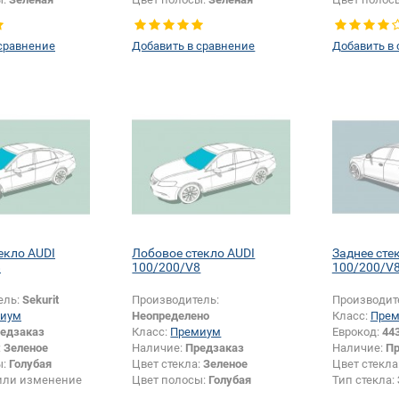
Появление или изменение
Появление 
крепления зеркала:
Да
крепления 
сравнение
Добавить в сравнение
Добавить в
екло AUDI
Лобовое стекло AUDI
Заднее сте
8
100/200/V8
100/200/V
ель:
Sekurit
Производитель:
Производит
иум
Неопределено
Класс:
Пре
едзаказ
Класс:
Премиум
Еврокод:
44
:
Зеленое
Наличие:
Предзаказ
Наличие:
Пр
ы:
Голубая
Цвет стекла:
Зеленое
Цвет стекла
или изменение
Цвет полосы:
Голубая
Тип стекла:
зеркала:
Да
Появление или изменение