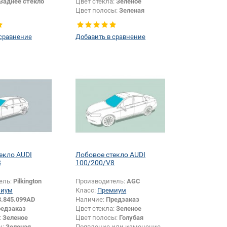
Заднее стекло
Цвет стекла:
Зеленое
Цвет полосы:
Зеленая
 сравнение
Добавить в сравнение
екло AUDI
Лобовое стекло AUDI
8
100/200/V8
ель:
Pilkington
Производитель:
AGC
миум
Класс:
Премиум
3.845.099AD
Наличие:
Предзаказ
едзаказ
Цвет стекла:
Зеленое
:
Зеленое
Цвет полосы:
Голубая
ы:
Зеленая
Появление или изменение