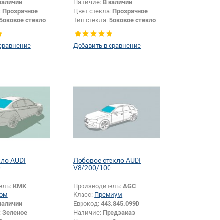
наличии
Наличие:
В наличии
:
Прозрачное
Цвет стекла:
Прозрачное
Боковое стекло
Тип стекла:
Боковое стекло
левое
 сравнение
Добавить в сравнение
кло AUDI
Лобовое стекло AUDI
0
V8/200/100
ель:
КМК
Производитель:
AGC
ом
Класс:
Премиум
наличии
Еврокод:
443.845.099D
:
Зеленое
Наличие:
Предзаказ