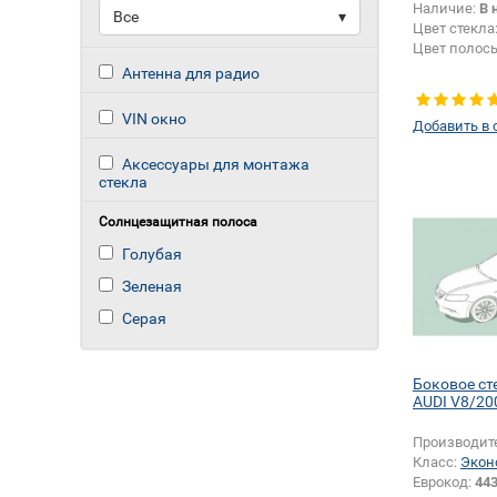
Наличие:
В 
Все
▾
Цвет стекла
Цвет полос
Антенна для радио
VIN окно
Добавить в 
Аксессуары для монтажа
стекла
Солнцезащитная полоса
Голубая
Зеленая
Серая
Боковое ст
AUDI V8/20
Производит
Класс:
Экон
Еврокод:
443