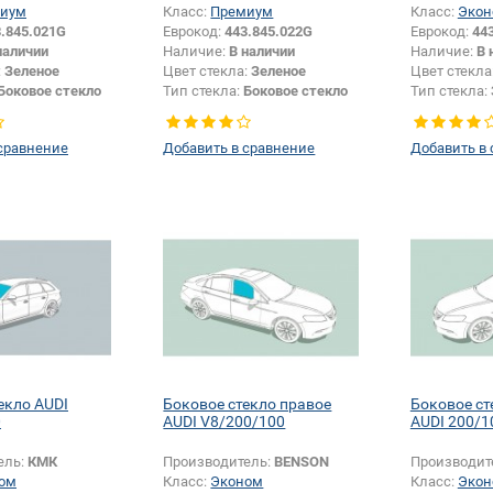
иум
Класс:
Премиум
Класс:
Экон
.845.021G
Еврокод:
443.845.022G
Еврокод:
44
наличии
Наличие:
В наличии
Наличие:
В 
:
Зеленое
Цвет стекла:
Зеленое
Цвет стекла
Боковое стекло
Тип стекла:
Боковое стекло
Тип стекла:
правое
сравнение
Добавить в сравнение
Добавить в
екло AUDI
Боковое стекло правое
Боковое ст
0
AUDI V8/200/100
AUDI 200/1
ель:
КМК
Производитель:
BENSON
Производит
ом
Класс:
Эконом
Класс:
Экон