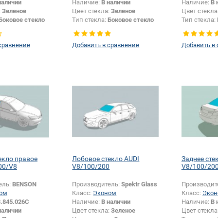
наличии
Наличие:
В наличии
Наличие:
В 
:
Зеленое
Цвет стекла:
Зеленое
Цвет стекла
Боковое стекло
Тип стекла:
Боковое стекло
Тип стекла:
правое
левое
сравнение
Добавить в сравнение
Добавить в
екло правое
Лобовое стекло AUDI
Заднее сте
00/V8
V8/100/200
V8/100/20
ель:
BENSON
Производитель:
Spektr Glass
Производит
ом
Класс:
Эконом
Класс:
Экон
.845.026C
Наличие:
В наличии
Наличие:
В 
наличии
Цвет стекла:
Зеленое
Цвет стекла