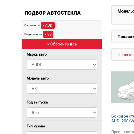
Модель:
ПОДБОР АВТОСТЕКЛА
× AUDI
Марка авто:
× V8
Модель авто:
Показат
× Сбросить все
Марка авто
Цены не 
Модель авто
Год выпуска
Боковое ст
AUDI 200/V
Тип кузова
Производит