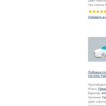
Цвет стекла
Тип стекла:
правое
Добавить в 
Лобовое ст
V8/200/10
Производит
Класс:
Прем
Еврокод:
443
Наличие:
Пр
Цвет стекла
Цвет полос