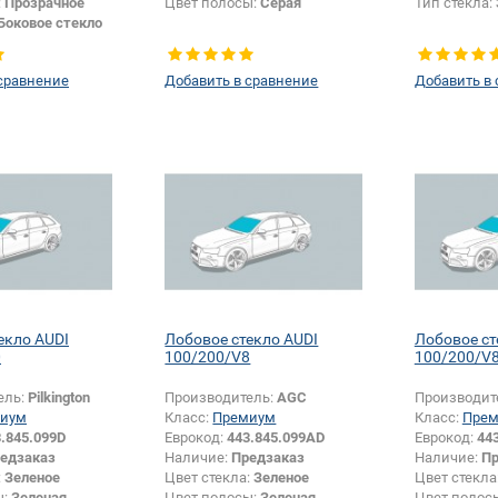
:
Прозрачное
Цвет полосы:
Серая
Тип стекла:
Боковое стекло
сравнение
Добавить в сравнение
Добавить в
екло AUDI
Лобовое стекло AUDI
Лобовое ст
0
100/200/V8
100/200/V
ель:
Pilkington
Производитель:
AGC
Производит
иум
Класс:
Премиум
Класс:
Пре
.845.099D
Еврокод:
443.845.099AD
Еврокод:
44
едзаказ
Наличие:
Предзаказ
Наличие:
Пр
:
Зеленое
Цвет стекла:
Зеленое
Цвет стекла
ы:
Зеленая
Цвет полосы:
Зеленая
Цвет полос