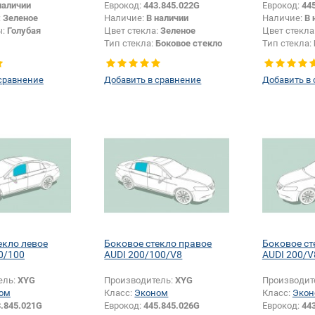
наличии
Еврокод:
443.845.022G
Еврокод:
44
:
Зеленое
Наличие:
В наличии
Наличие:
В 
ы:
Голубая
Цвет стекла:
Зеленое
Цвет стекла
Тип стекла:
Боковое стекло
Тип стекла:
правое
левое
сравнение
Добавить в сравнение
Добавить в
екло левое
Боковое стекло правое
Боковое ст
0/100
AUDI 200/100/V8
AUDI 200/V
ель:
XYG
Производитель:
XYG
Производит
ом
Класс:
Эконом
Класс:
Экон
.845.021G
Еврокод:
445.845.026G
Еврокод:
44