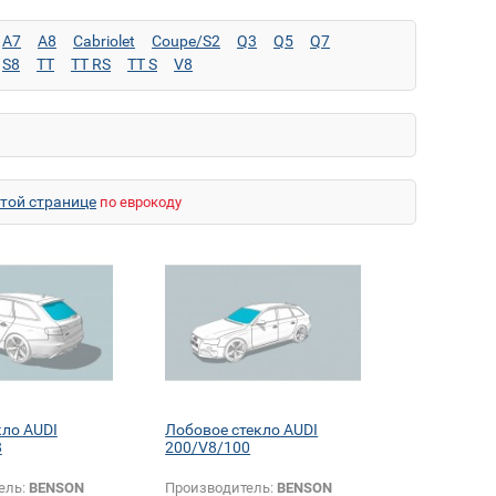
A7
A8
Cabriolet
Coupe/S2
Q3
Q5
Q7
S8
TT
TT RS
TT S
V8
этой странице
по еврокоду
кло AUDI
Лобовое стекло AUDI
8
200/V8/100
ель:
BENSON
Производитель:
BENSON