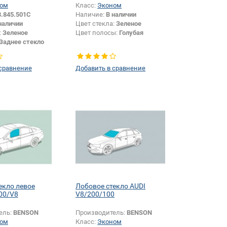
ом
Класс:
Эконом
3.845.501C
Наличие:
В наличии
наличии
Цвет стекла:
Зеленое
:
Зеленое
Цвет полосы:
Голубая
Заднее стекло
 сравнение
Добавить в сравнение
екло левое
Лобовое стекло AUDI
00/V8
V8/200/100
ель:
BENSON
Производитель:
BENSON
ом
Класс:
Эконом