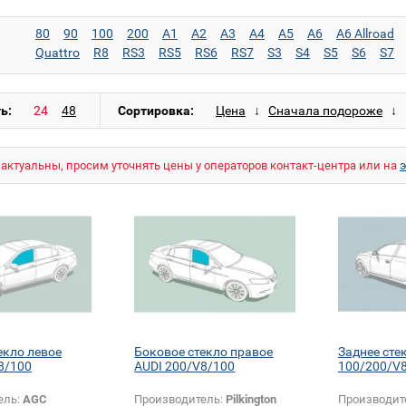
80
90
100
200
A1
A2
A3
A4
A5
A6
A6 Allroad
Quattro
R8
RS3
RS5
RS6
RS7
S3
S4
S5
S6
S7
ь:
Сортировка:
актуальны, просим уточнять цены у операторов контакт-центра или на
екло левое
Боковое стекло правое
Заднее сте
8/100
AUDI 200/V8/100
100/200/V
ель:
AGC
Производитель:
Pilkington
Производит