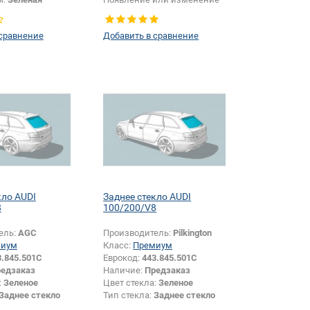
или изменение
крепления зеркала:
Да
зеркала:
Да
 сравнение
Добавить в сравнение
кло AUDI
Заднее стекло AUDI
8
100/200/V8
ель:
AGC
Производитель:
Pilkington
миум
Класс:
Премиум
3.845.501C
Еврокод:
443.845.501C
едзаказ
Наличие:
Предзаказ
:
Зеленое
Цвет стекла:
Зеленое
Заднее стекло
Тип стекла:
Заднее стекло