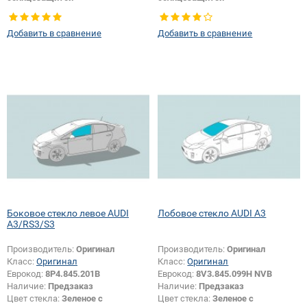
Тип кузова:
Хетчбек
Тип кузова:
Хетчбек
Тип стекла:
Заднее стекло
Добавить в сравнение
Добавить в сравнение
Боковое стекло левое AUDI
Лобовое стекло AUDI A3
A3/RS3/S3
Производитель:
Оригинал
Производитель:
Оригинал
Класс:
Оригинал
Класс:
Оригинал
Еврокод:
8P4.845.201B
Еврокод:
8V3.845.099H NVB
Наличие:
Предзаказ
Наличие:
Предзаказ
Цвет стекла:
Зеленое с
Цвет стекла:
Зеленое с