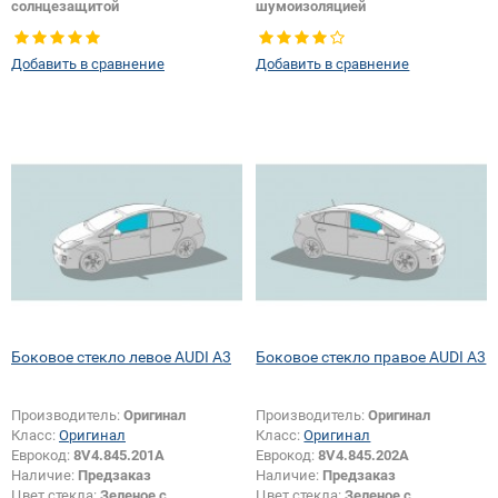
солнцезащитой
шумоизоляцией
Тип кузова:
Хетчбек
Тип кузова:
Хетчбек
Тип стекла:
Боковое стекло левое
Добавить в сравнение
Добавить в сравнение
Боковое стекло левое AUDI A3
Боковое стекло правое AUDI A3
Производитель:
Оригинал
Производитель:
Оригинал
Класс:
Оригинал
Класс:
Оригинал
Еврокод:
8V4.845.201A
Еврокод:
8V4.845.202A
Наличие:
Предзаказ
Наличие:
Предзаказ
Цвет стекла:
Зеленое с
Цвет стекла:
Зеленое с