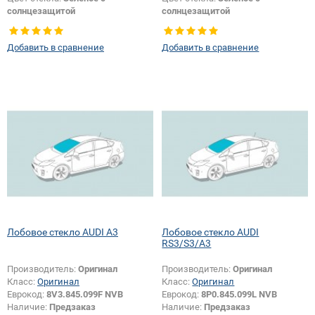
солнцезащитой
солнцезащитой
Тип кузова:
Хетчбек
Тип кузова:
Хетчбек
Тип стекла:
Боковое стекло левое
Тип стекла:
Боковое стекло
Добавить в сравнение
Добавить в сравнение
правое
Лобовое стекло AUDI A3
Лобовое стекло AUDI
RS3/S3/A3
Производитель:
Оригинал
Производитель:
Оригинал
Класс:
Оригинал
Класс:
Оригинал
Еврокод:
8V3.845.099F NVB
Еврокод:
8P0.845.099L NVB
Наличие:
Предзаказ
Наличие:
Предзаказ