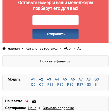
Оставьте номер и наши менеджеры
подберут его для вас!
Отправить
Главная
Каталог автостекол
AUDI
A3
Показать фильтры
Модель:
A1
A2
A3
A4
A5
A6
A7
A8
Q3
Q5
Q7
RS3
RS5
RS6
RS7
S3
S4
S5
S6
S7
S8
TT
TT RS
TT S
Показать:
Сортировка: