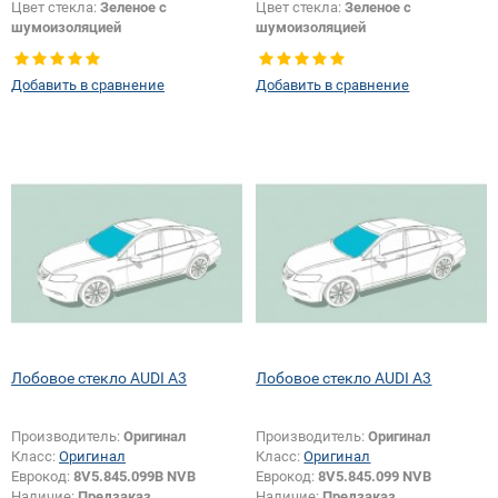
Цвет стекла:
Зеленое с
Цвет стекла:
Зеленое с
шумоизоляцией
шумоизоляцией
Цвет полосы:
Серая
Цвет полосы:
Серая
Тип кузова:
Хетчбек
Тип кузова:
Хетчбек
Добавить в сравнение
Добавить в сравнение
Появление или изменение
шелкографии:
Да
Лобовое стекло AUDI A3
Лобовое стекло AUDI A3
Производитель:
Оригинал
Производитель:
Оригинал
Класс:
Оригинал
Класс:
Оригинал
Еврокод:
8V5.845.099B NVB
Еврокод:
8V5.845.099 NVB
Наличие:
Предзаказ
Наличие:
Предзаказ