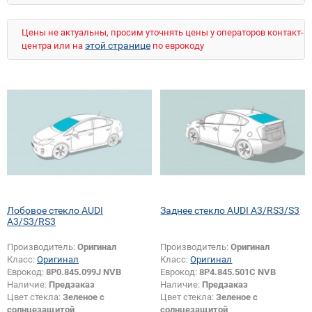
Цены не актуальны, просим уточнять цены у операторов контакт-
этой странице
центра или на
по еврокоду
Лобовое стекло AUDI
Заднее стекло AUDI A3/RS3/S3
A3/S3/RS3
Производитель:
Оригинал
Производитель:
Оригинал
Класс:
Оригинал
Класс:
Оригинал
Еврокод:
8P0.845.099J NVB
Еврокод:
8P4.845.501C NVB
Наличие:
Предзаказ
Наличие:
Предзаказ
Цвет стекла:
Зеленое с
Цвет стекла:
Зеленое с
солнцезащитой
солнцезащитой