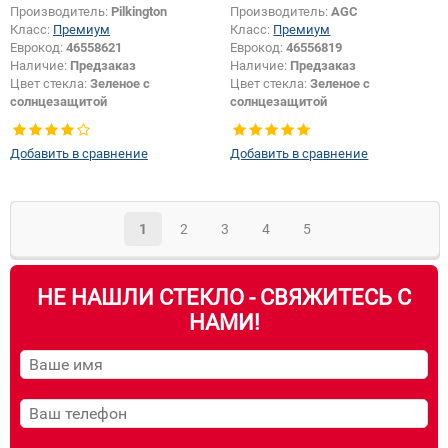
Производитель:
Pilkington
Производитель:
AGC
Класс:
Премиум
Класс:
Премиум
Еврокод:
46558621
Еврокод:
46556819
Наличие:
Предзаказ
Наличие:
Предзаказ
Цвет стекла:
Зеленое с
Цвет стекла:
Зеленое с
солнцезащитой
солнцезащитой
Тип кузова:
Хетчбек
Тип кузова:
Хетчбек
Тип стекла:
Боковое стекло
Тип стекла:
Боковое стекло
Добавить в сравнение
Добавить в сравнение
правое
правое
1
2
3
4
5
НЕ НАШЛИ СТЕКЛО - СВЯЖИТЕСЬ С
НАМИ!