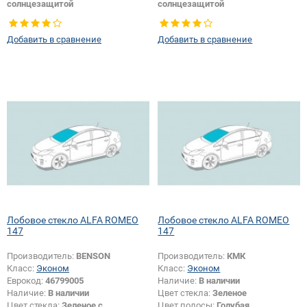
солнцезащитой
солнцезащитой
Тип кузова:
Хетчбек
Тип кузова:
Хетчбек
Тип стекла:
Боковое стекло
Тип стекла:
Боковое стекло
Добавить в сравнение
Добавить в сравнение
правое
правое
Лобовое стекло ALFA ROMEO
Лобовое стекло ALFA ROMEO
147
147
Производитель:
BENSON
Производитель:
КМК
Класс:
Эконом
Класс:
Эконом
Еврокод:
46799005
Наличие:
В наличии
Наличие:
В наличии
Цвет стекла:
Зеленое
Цвет стекла:
Зеленое с
Цвет полосы:
Голубая