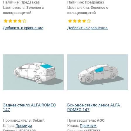
Наличие:
Предзаказ
Наличие:
Предзаказ
Цвет стекла:
Зеленое с
Цвет стекла:
Зеленое с
солнцезащитой
солнцезащитой
Тип кузова:
Хетчбек
Тип кузова:
Хетчбек
Тип стекла:
Заднее стекло
Добавить в сравнение
Добавить в сравнение
Заднее стекло ALFA ROMEO
Боковое стекло левое ALFA
147
ROMEO 147
Производитель:
Sekurit
Производитель:
AGC
Класс:
Премиум
Класс:
Премиум
Еврокод:
60691608
Еврокод:
46557023