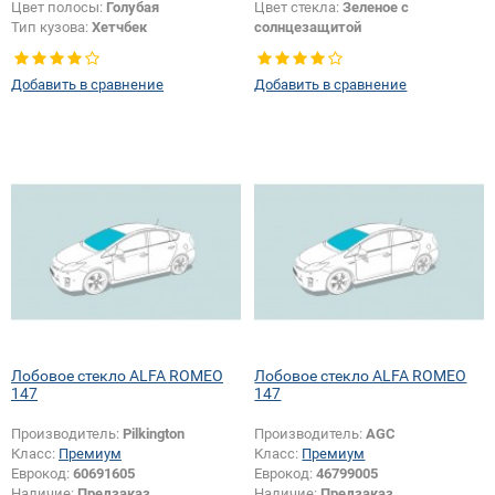
Цвет полосы:
Голубая
Цвет стекла:
Зеленое с
Тип кузова:
Хетчбек
солнцезащитой
Тип кузова:
Хетчбек
Добавить в сравнение
Добавить в сравнение
Лобовое стекло ALFA ROMEO
Лобовое стекло ALFA ROMEO
147
147
Производитель:
Pilkington
Производитель:
AGC
Класс:
Премиум
Класс:
Премиум
Еврокод:
60691605
Еврокод:
46799005
Наличие:
Предзаказ
Наличие:
Предзаказ