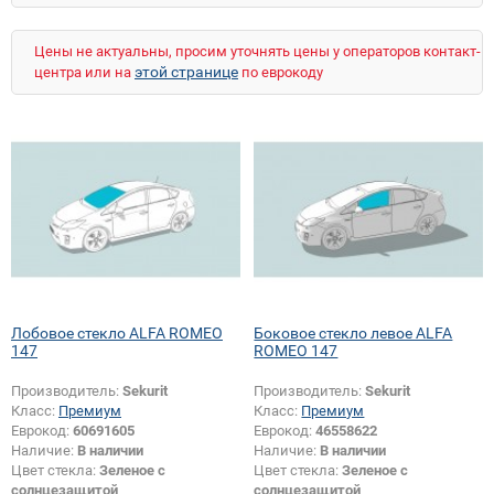
Цены не актуальны, просим уточнять цены у операторов контакт-
этой странице
центра или на
по еврокоду
Лобовое стекло ALFA ROMEO
Боковое стекло левое ALFA
147
ROMEO 147
Производитель:
Sekurit
Производитель:
Sekurit
Класс:
Премиум
Класс:
Премиум
Еврокод:
60691605
Еврокод:
46558622
Наличие:
В наличии
Наличие:
В наличии
Цвет стекла:
Зеленое с
Цвет стекла:
Зеленое с
солнцезащитой
солнцезащитой