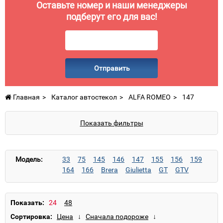
Оставьте номер и наши менеджеры
подберут его для вас!
Отправить
Главная
Каталог автостекол
ALFA ROMEO
147
Показать фильтры
Модель:
33
75
145
146
147
155
156
159
164
166
Brera
Giulietta
GT
GTV
MiTo
Показать:
Сортировка: