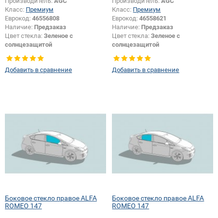
Производитель:
AGC
Производитель:
AGC
Класс:
Премиум
Класс:
Премиум
Еврокод:
46556808
Еврокод:
46558621
Наличие:
Предзаказ
Наличие:
Предзаказ
Цвет стекла:
Зеленое с
Цвет стекла:
Зеленое с
солнцезащитой
солнцезащитой
Тип кузова:
Хетчбек
Тип кузова:
Хетчбек
Тип стекла:
Боковое стекло
Тип стекла:
Боковое стекло
Добавить в сравнение
Добавить в сравнение
правое
правое
Боковое стекло правое ALFA
Боковое стекло правое ALFA
ROMEO 147
ROMEO 147