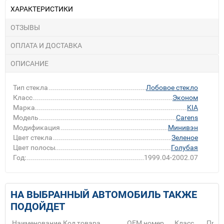
ХАРАКТЕРИСТИКИ
ОТЗЫВЫ
ОПЛАТА И ДОСТАВКА
ОПИСАНИЕ
Тип стекла
Лобовое стекло
Класс
Эконом
Марка
KIA
Модель
Carens
Модификация
Минивэн
Цвет стекла
Зеленое
Цвет полосы
Голубая
Год:
1999.04-2002.07
НА ВЫБРАННЫЙ АВТОМОБИЛЬ ТАКЖЕ
ПОДОЙДЕТ
Наименование
Код товара
ОЕМ номер
Класс
Прои