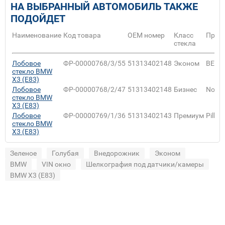
НА ВЫБРАННЫЙ АВТОМОБИЛЬ ТАКЖЕ
ПОДОЙДЕТ
Наименование
Код товара
ОЕМ номер
Класс
Прои
стекла
Лобовое
ФР-00000768/3/55
51313402148
Эконом
BENS
стекло BMW
X3 (E83)
Лобовое
ФР-00000768/2/47
51313402148
Бизнес
NordG
стекло BMW
X3 (E83)
Лобовое
ФР-00000769/1/36
51313402143
Премиум
Pilkin
стекло BMW
X3 (E83)
Зеленое
Голубая
Внедорожник
Эконом
BMW
VIN окно
Шелкография под датчики/камеры
BMW X3 (E83)