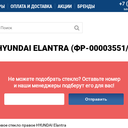
+7 
РЫ
ОПЛАТА И ДОСТАВКА
АКЦИИ
БРЕНДЫ
м
YUNDAI ELANTRA (ФР-00003551/
Не можете подобрать стекло? Оставьте номер
и наши менеджеры подберут его для вас!
Отправить
вое стекло правое HYUNDAI Elantra