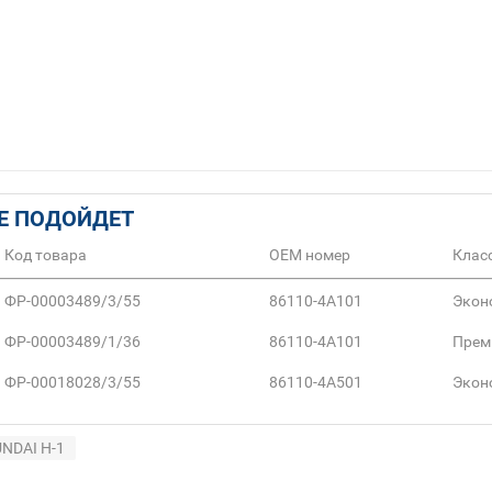
Е ПОДОЙДЕТ
Код товара
ОЕМ номер
Класс
ФР-00003489/3/55
86110-4A101
Экон
ФР-00003489/1/36
86110-4A101
Прем
ФР-00018028/3/55
86110-4A501
Экон
NDAI H-1