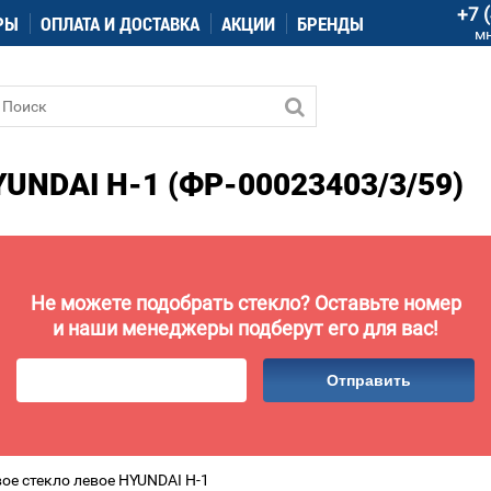
+7 
РЫ
ОПЛАТА И ДОСТАВКА
АКЦИИ
БРЕНДЫ
м
NDAI H-1 (ФР-00023403/3/59)
Не можете подобрать стекло? Оставьте номер
и наши менеджеры подберут его для вас!
Отправить
ое стекло левое HYUNDAI H-1