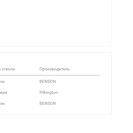
 стекла
Производитель
ом
BENSON
иум
Pilkington
ом
BENSON