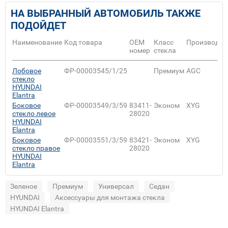
НА ВЫБРАННЫЙ АВТОМОБИЛЬ ТАКЖЕ
ПОДОЙДЕТ
Наименование
Код товара
ОЕМ
Класс
Производит
номер
стекла
Лобовое
ФР-00003545/1/25
Премиум
AGC
стекло
HYUNDAI
Elantra
Боковое
ФР-00003549/3/59
83411-
Эконом
XYG
стекло левое
28020
HYUNDAI
Elantra
Боковое
ФР-00003551/3/59
83421-
Эконом
XYG
стекло правое
28020
HYUNDAI
Elantra
Зеленое
Премиум
Универсал
Седан
HYUNDAI
Аксессуары для монтажа стекла
HYUNDAI Elantra