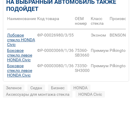
НА ВЫБРАННЫЙ АВТОМОБИЛЬ ТАКЖЕ
ПОДОЙДЕТ
Наименование
Код товара
ОЕМ
Класс
Производи
номер
стекла
Лобовое
ФР-00026980/3/55
Эконом
BENSON
стекло HONDA
Civic
Боковое
ФР-00003069/1/36
75360-
Премиум
Pilkington
стекло левое
SB3660
HONDA Civic
Боковое
ФР-00003080/1/36
73350-
Премиум
Pilkington
стекло левое
SH3000
HONDA Civic
Зеленое
Седан
Бизнес
HONDA
Аксессуары для монтажа стекла
HONDA Civic