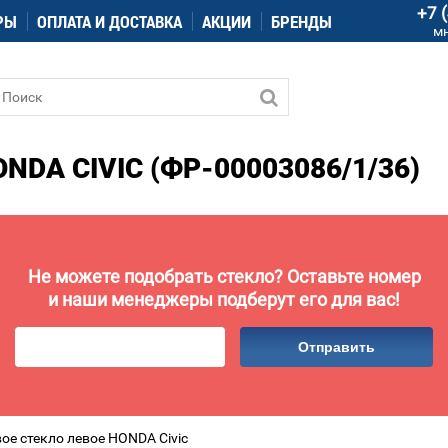
+7 
РЫ
ОПЛАТА И ДОСТАВКА
АКЦИИ
БРЕНДЫ
м
DA CIVIC (ФР-00003086/1/36)
Не можете подобрать стекло? Оставьте номер
и наши менеджеры подберут его для вас!
Отправить
ое стекло левое HONDA Civic