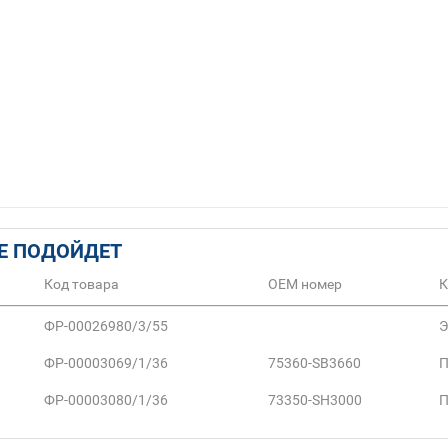
Е ПОДОЙДЕТ
Код товара
ОЕМ номер
К
ФР-00026980/3/55
Э
ФР-00003069/1/36
75360-SB3660
П
ФР-00003080/1/36
73350-SH3000
П