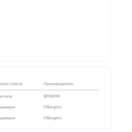
ласс стекла
Производитель
коном
BENSON
ремиум
Pilkington
ремиум
Pilkington