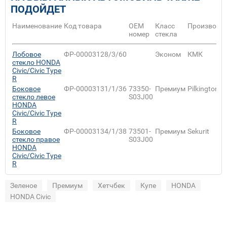
ПОДОЙДЕТ
Наименование
Код товара
ОЕМ
Класс
Производи
номер
стекла
Лобовое
ФР-00003128/3/60
Эконом
КМК
стекло HONDA
Civic/Civic Type
R
Боковое
ФР-00003131/1/36
73350-
Премиум
Pilkington
стекло левое
S03J00
HONDA
Civic/Civic Type
R
Боковое
ФР-00003134/1/38
73501-
Премиум
Sekurit
стекло правое
S03J00
HONDA
Civic/Civic Type
R
Зеленое
Премиум
Хетчбек
Купе
HONDA
HONDA Civic