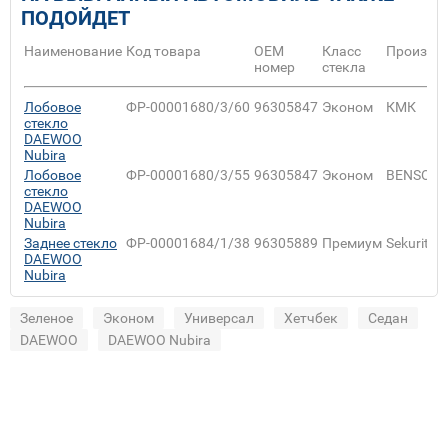
ПОДОЙДЕТ
Наименование
Код товара
ОЕМ
Класс
Произво
номер
стекла
Лобовое
ФР-00001680/3/60
96305847
Эконом
КМК
стекло
DAEWOO
Nubira
Лобовое
ФР-00001680/3/55
96305847
Эконом
BENSON
стекло
DAEWOO
Nubira
Заднее стекло
ФР-00001684/1/38
96305889
Премиум
Sekurit
DAEWOO
Nubira
Зеленое
Эконом
Универсал
Хетчбек
Седан
DAEWOO
DAEWOO Nubira