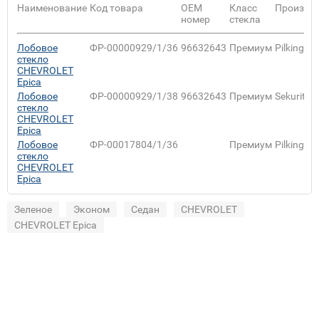
Наименование
Код товара
ОЕМ
Класс
Произво
номер
стекла
Лобовое
ФР-00000929/1/36
96632643
Премиум
Pilkington
стекло
CHEVROLET
Epica
Лобовое
ФР-00000929/1/38
96632643
Премиум
Sekurit
стекло
CHEVROLET
Epica
Лобовое
ФР-00017804/1/36
Премиум
Pilkington
стекло
CHEVROLET
Epica
Зеленое
Эконом
Седан
CHEVROLET
CHEVROLET Epica