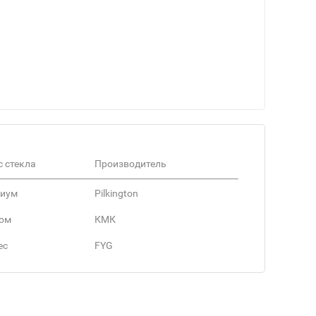
с стекла
Производитель
иум
Pilkington
ом
КМК
ес
FYG