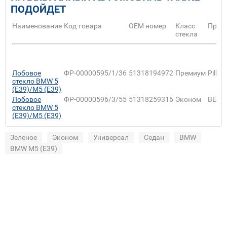
ПОДОЙДЕТ
Наименование
Код товара
ОЕМ номер
Класс
Прои
стекла
Лобовое
ФР-00000595/1/36
51318194972
Премиум
Pilkin
стекло BMW 5
(E39)/M5 (E39)
Лобовое
ФР-00000596/3/55
51318259316
Эконом
BENS
стекло BMW 5
(E39)/M5 (E39)
Зеленое
Эконом
Универсал
Седан
BMW
BMW M5 (E39)