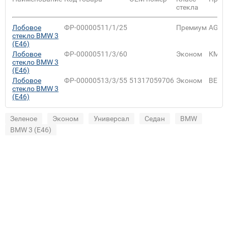
стекла
Лобовое
ФР-00000511/1/25
Премиум
AGC
стекло BMW 3
(E46)
Лобовое
ФР-00000511/3/60
Эконом
КМК
стекло BMW 3
(E46)
Лобовое
ФР-00000513/3/55
51317059706
Эконом
BENS
стекло BMW 3
(E46)
Зеленое
Эконом
Универсал
Седан
BMW
BMW 3 (E46)