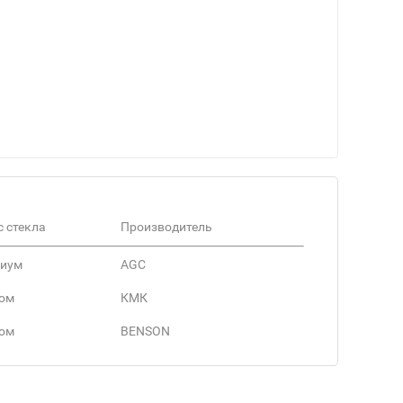
с стекла
Производитель
иум
AGC
ом
КМК
ом
BENSON