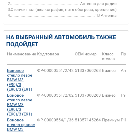
2
Антенна для радио
3
Стоп-сигнал (шелкография, нить обогрева, крепление)
4
ТВ Антенна
НА ВЫБРАННЫЙ АВТОМОБИЛЬ ТАКЖЕ
ПОДОЙДЕТ
Наименование
Код товара
ОЕМ номер
Класс
Прои
стекла
Боковое
ФР-00000551/2/42
51337060263
Бизнес
Armou
стекло левое
BMW M3
(E90)/3
(E90)/3 (E91)
Боковое
ФР-00000551/2/62
51337060263
Бизнес
FYG
стекло левое
BMW M3
(E90)/3
(E90)/3 (E91)
Боковое
ФР-00000554/1/36
51357145264
Премиум
Pilkin
стекло правое
BMW M3