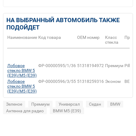
НА ВЫБРАННЫЙ АВТОМОБИЛЬ ТАКЖЕ
ПОДОЙДЕТ
Наименование
Код товара
ОЕМ номер
Класс
Прои
стекла
Лобовое
ФР-00000595/1/36
51318194972
Премиум
Pilkin
стекло BMW 5
(E39)/M5 (E39)
Лобовое
ФР-00000596/3/55
51318259316
Эконом
BENS
стекло BMW 5
(E39)/M5 (E39)
Зеленое
Премиум
Универсал
Седан
BMW
Антенна для радио
BMW M5 (E39)