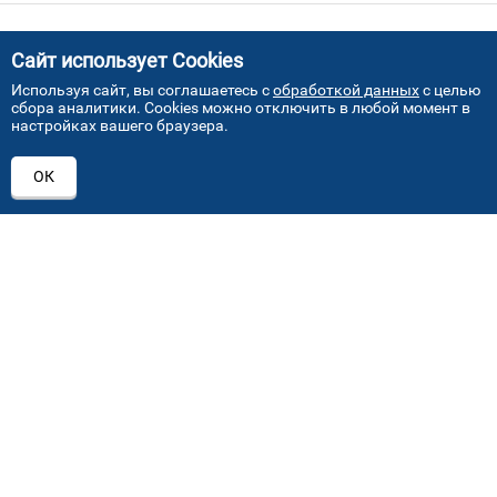
Сайт использует Cookies
Используя сайт, вы соглашаетесь с
обработкой данных
с целью
сбора аналитики. Cookies можно отключить в любой момент в
ПРИСОЕДИНЯЙТЕСЬ!
настройках вашего браузера.
ОК
+7 (495) 640 07 01
order@mvoglass.ru
Каталог автостекол
Лобовое стекло
Заднее стекло
Боковое стекло
Замена лобового стекла
Замена бокового стекла
Замена заднего стекла
Замена по страховке
Ремонт автостекла
Установка автостекол