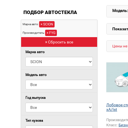
Модель:
ПОДБОР АВТОСТЕКЛА
× SCION
Марка авто:
Показат
× FYG
Производитель:
× Сбросить все
Цены не 
Марка авто
Модель авто
Год выпуска
Лобовое ст
xA/Ist
Производит
Тип кузова
Класс:
Бизн