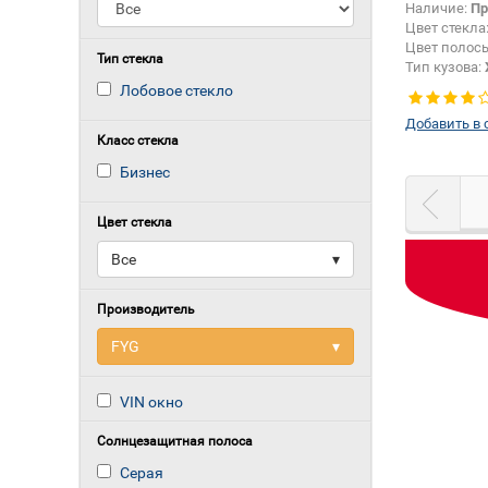
Наличие:
Пр
Цвет стекла
Цвет полос
Тип стекла
Тип кузова:
Лобовое стекло
Добавить в 
Класс стекла
Бизнес
Цвет стекла
Все
▾
Производитель
FYG
▾
VIN окно
Солнцезащитная полоса
Серая