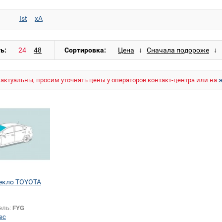
Ist
xA
ь:
Сортировка:
актуальны, просим уточнять цены у операторов контакт-центра или на
екло TOYOTA
ель:
FYG
ес