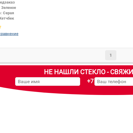
едзаказ
:
Зеленое
ы:
Серая
Хетчбек
сравнение
1
НЕ НАШЛИ СТЕКЛО - СВЯЖИ
+7