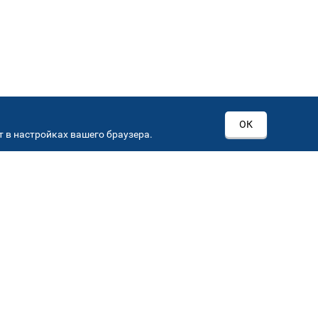
ОК
 в настройках вашего браузера.
РОВ
00
Автостекла на
3
Севастопольском пр-кт
Севастопольский пр-кт, д 15, корп. 3