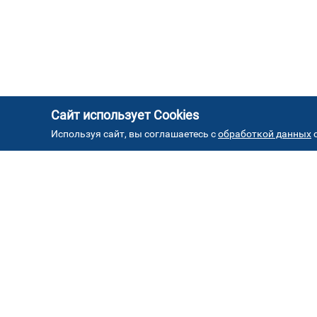
Сайт использует Cookies
Используя сайт, вы соглашаетесь с
обработкой данных
с
АД
Автостекла на проезде
1
завода Серп и Молот
ул. Проезд завода Серп и Молот, д. 8, стр. 2