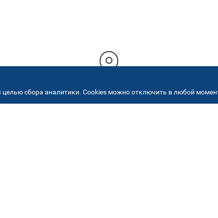
 целью сбора аналитики. Cookies можно отключить в любой момент
РЕСА НАШИХ СЕРВИСНЫХ ЦЕНТ
+7 (495) 640 07 01
ежедневно с 9:00 до 18:
Автостекла на
2
Академика Челомея
ул. Академика Челомея, д.3, к.2