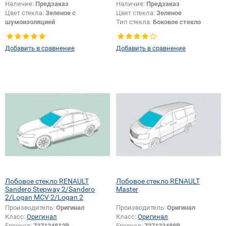
Наличие:
Предзаказ
Наличие:
Предзаказ
Цвет стекла:
Зеленое с
Цвет стекла:
Зеленое
шумоизоляцией
Тип стекла:
Боковое стекло
Появление или изменение
правое
логотипа безопасности:
Да
Добавить в сравнение
Добавить в сравнение
Лобовое стекло RENAULT
Лобовое стекло RENAULT
Sandero Stepway 2/Sandero
Master
2/Logan MCV 2/Logan 2
Производитель:
Оригинал
Производитель:
Оригинал
Класс:
Оригинал
Класс:
Оригинал
Еврокод:
727124812R
Еврокод:
727123488R