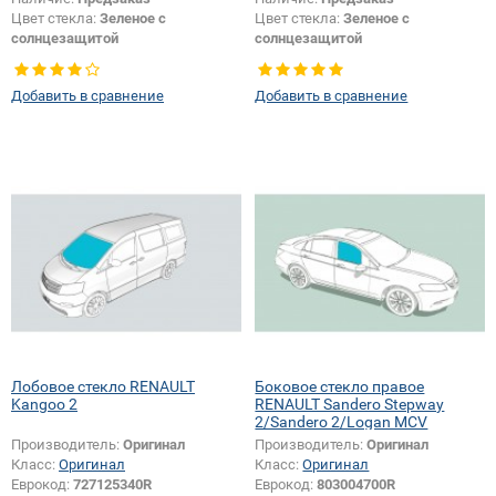
Цвет стекла:
Зеленое с
Цвет стекла:
Зеленое с
солнцезащитой
солнцезащитой
Тип кузова:
Внедорожник
Тип стекла:
Боковое стекло левое
Тип стекла:
Боковое стекло
Добавить в сравнение
Добавить в сравнение
правое
Лобовое стекло RENAULT
Боковое стекло правое
Kangoo 2
RENAULT Sandero Stepway
2/Sandero 2/Logan MCV
2/Logan 2
Производитель:
Оригинал
Производитель:
Оригинал
Класс:
Оригинал
Класс:
Оригинал
Еврокод:
727125340R
Еврокод:
803004700R