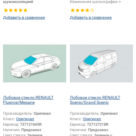
шумоизоляцией
Изменение шелкографии +
Тип кузова:
Внедорожник
крепления или положения
зеркала + логотипа спец.
Добавить в сравнение
Добавить в сравнение
возможностей:
Да
Лобовое стекло RENAULT
Лобовое стекло RENAULT
Fluence/Megane
Scenic/Grand Scenic
Производитель:
Оригинал
Производитель:
Оригинал
Класс:
Оригинал
Класс:
Оригинал
Еврокод:
727121665R
Еврокод:
727127218R
Наличие:
Предзаказ
Наличие:
Предзаказ
Цвет стекла:
Зеленое
Цвет стекла:
Зеленое с