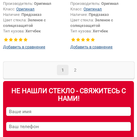
Производитель:
Оригинал
Производитель:
Оригинал
Класс:
Оригинал
Класс:
Оригинал
Наличие:
Предзаказ
Наличие:
Предзаказ
Цвет стекла:
Зеленое с
Цвет стекла:
Зеленое с
солнцезащитой
солнцезащитой
Тип кузова:
Хетчбек
Тип кузова:
Хетчбек
Появление или изменение
Тип стекла:
Боковое стекло
логотипа безопасности:
Да
правое
Добавить в сравнение
Добавить в сравнение
1
2
НЕ НАШЛИ СТЕКЛО - СВЯЖИТЕСЬ С
НАМИ!