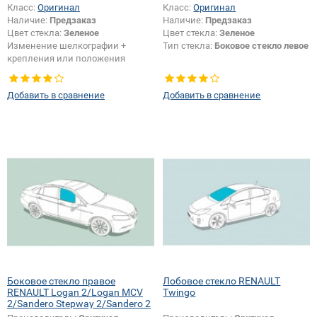
Класс:
Оригинал
Класс:
Оригинал
Наличие:
Предзаказ
Наличие:
Предзаказ
Цвет стекла:
Зеленое
Цвет стекла:
Зеленое
Изменение шелкографии +
Тип стекла:
Боковое стекло левое
крепления или положения
зеркала + логотипа спец.
возможностей:
Да
Добавить в сравнение
Добавить в сравнение
Боковое стекло правое
Лобовое стекло RENAULT
RENAULT Logan 2/Logan MCV
Twingo
2/Sandero Stepway 2/Sandero 2