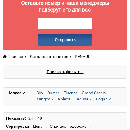
Оставьте номер и наши менеджеры
подберут его для вас!
Отправить
Главная
Каталог автостекол
RENAULT
Показать фильтры
Модель:
Clio
Duster
Fluence
Grand Scenic
Kangoo 2
Koleos
Laguna 2
Logan 2
Logan MCV 2
Master
Megane
Sandero
Sandero 2
Sandero Stepway
Sandero Stepway 2
Scenic
Symbol
Trafic
Показать:
Twingo
Сортировка: