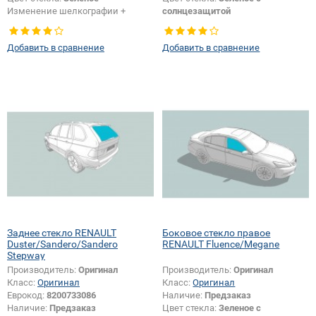
Изменение шелкографии +
солнцезащитой
крепления или положения
Изменение логотипа
зеркала + логотипа спец.
безопасности + шелкографии:
Да
Добавить в сравнение
Добавить в сравнение
возможностей:
Да
Заднее стекло RENAULT
Боковое стекло правое
Duster/Sandero/Sandero
RENAULT Fluence/Megane
Stepway
Производитель:
Оригинал
Производитель:
Оригинал
Класс:
Оригинал
Класс:
Оригинал
Еврокод:
8200733086
Наличие:
Предзаказ
Наличие:
Предзаказ
Цвет стекла:
Зеленое с