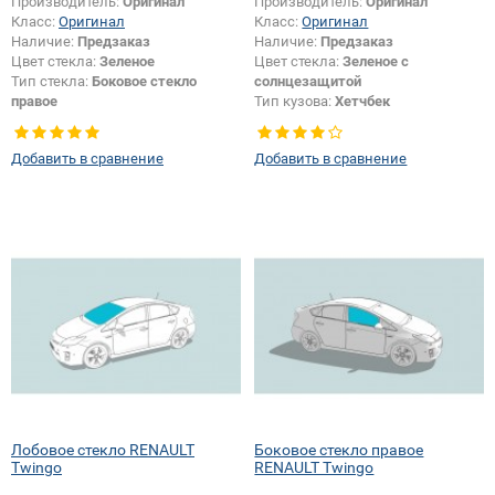
Производитель:
Оригинал
Производитель:
Оригинал
Класс:
Оригинал
Класс:
Оригинал
Наличие:
Предзаказ
Наличие:
Предзаказ
Цвет стекла:
Зеленое
Цвет стекла:
Зеленое с
Тип стекла:
Боковое стекло
солнцезащитой
правое
Тип кузова:
Хетчбек
Изменение шелкографии +
крепления или положения
Добавить в сравнение
Добавить в сравнение
зеркала + логотипа спец.
возможностей:
Да
Лобовое стекло RENAULT
Боковое стекло правое
Twingo
RENAULT Twingo