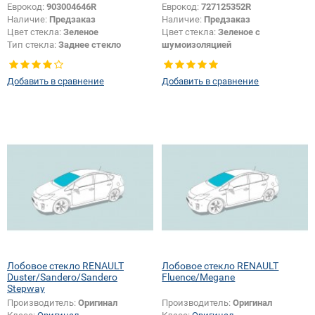
Еврокод:
903004646R
Еврокод:
727125352R
Наличие:
Предзаказ
Наличие:
Предзаказ
Цвет стекла:
Зеленое
Цвет стекла:
Зеленое с
Тип стекла:
Заднее стекло
шумоизоляцией
Изменение логотипа
безопасности + шелкографии:
Да
Добавить в сравнение
Добавить в сравнение
Лобовое стекло RENAULT
Лобовое стекло RENAULT
Duster/Sandero/Sandero
Fluence/Megane
Stepway
Производитель:
Оригинал
Производитель:
Оригинал