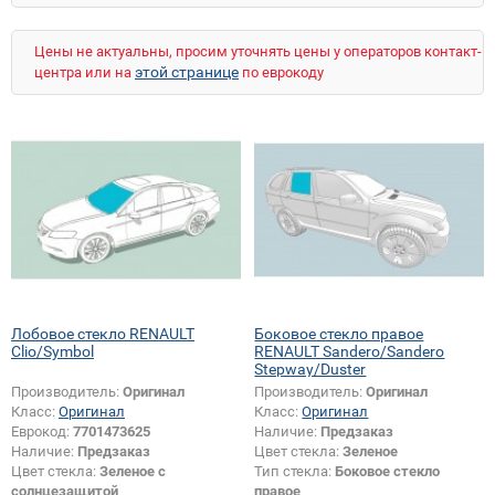
Цены не актуальны, просим уточнять цены у операторов контакт-
этой странице
центра или на
по еврокоду
Лобовое стекло RENAULT
Боковое стекло правое
Clio/Symbol
RENAULT Sandero/Sandero
Stepway/Duster
Производитель:
Оригинал
Производитель:
Оригинал
Класс:
Оригинал
Класс:
Оригинал
Еврокод:
7701473625
Наличие:
Предзаказ
Наличие:
Предзаказ
Цвет стекла:
Зеленое
Цвет стекла:
Зеленое с
Тип стекла:
Боковое стекло
солнцезащитой
правое