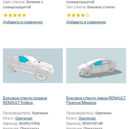
Цвет стекла:
Зеленое с
солнцезащитой
солнцезащитой
Тип стекла:
Боковое стекло
Тип стекла:
Заднее стекло
правое
Добавить в сравнение
Добавить в сравнение
Боковое стекло правое
Боковое стекло левое RENAULT
RENAULT Koleos
Fluence/Megane
Производитель:
Оригинал
Производитель:
Оригинал
Класс:
Оригинал
Класс:
Оригинал
Еврокод:
80300JY00A
Еврокод:
803010014R
Наличие:
Предзаказ
Наличие:
Предзаказ