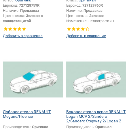
Класс:
Оригинал
Класс:
Оригинал
Еврокод:
727128759R
Еврокод:
727129760R
Наличие:
Предзаказ
Наличие:
Предзаказ
Цвет стекла:
Зеленое с
Цвет стекла:
Зеленое
солнцезащитой
Изменение шелкографии +
Незначительные изменения
крепления или положения
размеров:
Да
зеркала + логотипа спец.
Добавить в сравнение
Добавить в сравнение
возможностей:
Да
Лобовое стекло RENAULT
Боковое стекло левое RENAULT
Megane/Fluence
Logan MCV 2/Sandero
2/Sandero Stepway 2/Logan 2
Производитель:
Оригинал
Производитель:
Оригинал