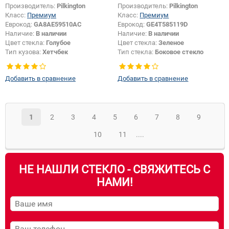
Производитель:
Pilkington
Производитель:
Pilkington
Класс:
Премиум
Класс:
Премиум
Еврокод:
GA8AE59510AC
Еврокод:
GE4T585119D
Наличие:
В наличии
Наличие:
В наличии
Цвет стекла:
Голубое
Цвет стекла:
Зеленое
Тип кузова:
Хетчбек
Тип стекла:
Боковое стекло
Тип стекла:
Боковое стекло левое
правое
Добавить в сравнение
Добавить в сравнение
1
2
3
4
5
6
7
8
9
10
11
....
НЕ НАШЛИ СТЕКЛО - СВЯЖИТЕСЬ С
НАМИ!