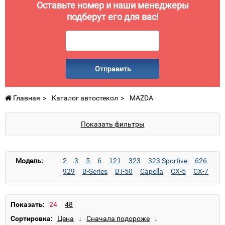
Оставьте номер и наши менеджеры
подберут его для вас!
Отправить
Главная
Каталог автостекол
MAZDA
Показать фильтры
Модель:
2
3
5
6
121
323
323 Sportive
626
929
B-Series
BT-50
Capella
CX-5
CX-7
Demio
E-Series
MPV
MX-3
MX-5
MX-6
Premacy
RX-8
Tribute
Xedos 6
Xedos 9
Показать:
Сортировка: