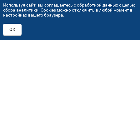
Используя сайт, вы соглашаетесь с
обработкой данных
с целью
сбора аналитики. Cookies можно отключить в любой момент в
настройках вашего браузера.
АДРЕСА НАШИХ СЕРВИСНЫХ
ОК
ЦЕНТРОВ
+7 (495) 640 07 01
ежедневно с 9:00 до 18:00
Автостекла на проезде завода Серп и Молот
1
ул. Проезд завода Серп и Молот, д. 8, стр. 2
Автостекла на Академика Челомея
2