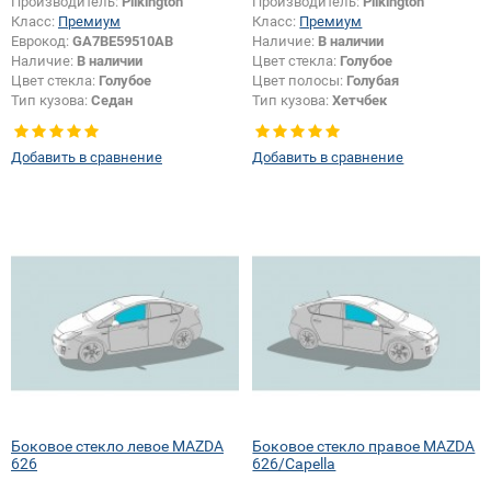
Производитель:
Pilkington
Производитель:
Pilkington
Класс:
Премиум
Класс:
Премиум
Еврокод:
GA7BE59510AB
Наличие:
В наличии
Наличие:
В наличии
Цвет стекла:
Голубое
Цвет стекла:
Голубое
Цвет полосы:
Голубая
Тип кузова:
Седан
Тип кузова:
Хетчбек
Тип стекла:
Боковое стекло левое
Добавить в сравнение
Добавить в сравнение
Боковое стекло левое MAZDA
Боковое стекло правое MAZDA
626
626/Capella