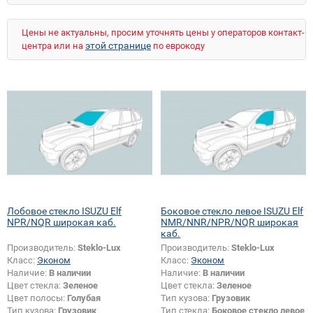
Цены не актуальны, просим уточнять цены у операторов контакт-
этой странице
центра или на
по еврокоду
Лобовое стекло ISUZU Elf
Боковое стекло левое ISUZU Elf
NPR/NQR широкая каб.
NMR/NNR/NPR/NQR широкая
каб.
Производитель:
Steklo-Lux
Производитель:
Steklo-Lux
Класс:
Эконом
Класс:
Эконом
Наличие:
В наличии
Наличие:
В наличии
Цвет стекла:
Зеленое
Цвет стекла:
Зеленое
Цвет полосы:
Голубая
Тип кузова:
Грузовик
Тип кузова:
Грузовик
Тип стекла:
Боковое стекло левое