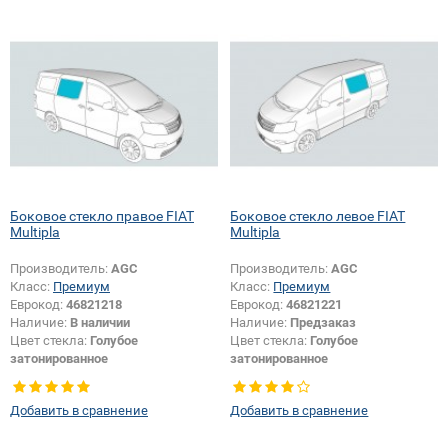
Боковое стекло правое FIAT
Боковое стекло левое FIAT
Multipla
Multipla
Производитель:
AGC
Производитель:
AGC
Класс:
Премиум
Класс:
Премиум
Еврокод:
46821218
Еврокод:
46821221
Наличие:
В наличии
Наличие:
Предзаказ
Цвет стекла:
Голубое
Цвет стекла:
Голубое
затонированное
затонированное
Тип стекла:
Боковое стекло
Тип стекла:
Боковое стекло левое
правое
Добавить в сравнение
Добавить в сравнение