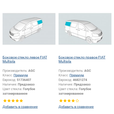
Боковое стекло левое FIAT
Боковое стекло правое FIAT
Multipla
Multipla
Производитель:
AGC
Производитель:
AGC
Класс:
Премиум
Класс:
Премиум
Еврокод:
51736407
Еврокод:
46821274
Наличие:
Предзаказ
Наличие:
Предзаказ
Цвет стекла:
Голубое
Цвет стекла:
Голубое
затонированное
затонированное
Тип стекла:
Боковое стекло левое
Тип стекла:
Боковое стекло
правое
Добавить в сравнение
Добавить в сравнение