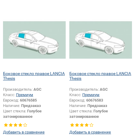
Боковое стекло правое LANCIA
Боковое стекло правое LANCIA
Thesis
Thesis
Производитель:
AGC
Производитель:
AGC
Класс:
Премиум
Класс:
Премиум
Еврокод:
60676585
Еврокод:
60676583
Наличие:
Предзаказ
Наличие:
Предзаказ
Цвет стекла:
Голубое
Цвет стекла:
Голубое
затонированное
затонированное
Тип кузова:
Седан
Тип кузова:
Седан
Тип стекла:
Боковое стекло
Тип стекла:
Боковое стекло
Добавить в сравнение
Добавить в сравнение
правое
правое