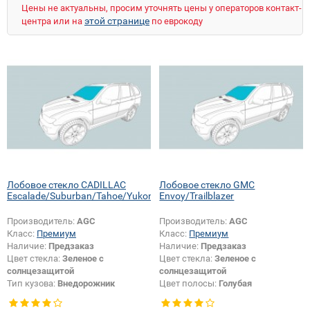
Цены не актуальны, просим уточнять цены у операторов контакт-
этой странице
центра или на
по еврокоду
Лобовое стекло CADILLAC
Лобовое стекло GMC
Escalade/Suburban/Tahoe/Yukon
Envoy/Trailblazer
Производитель:
AGC
Производитель:
AGC
Класс:
Премиум
Класс:
Премиум
Наличие:
Предзаказ
Наличие:
Предзаказ
Цвет стекла:
Зеленое с
Цвет стекла:
Зеленое с
солнцезащитой
солнцезащитой
Тип кузова:
Внедорожник
Цвет полосы:
Голубая
Тип кузова:
Внедорожник