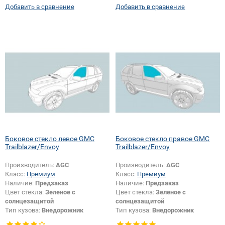
Добавить в сравнение
Добавить в сравнение
Боковое стекло левое GMC
Боковое стекло правое GMC
Trailblazer/Envoy
Trailblazer/Envoy
Производитель:
AGC
Производитель:
AGC
Класс:
Премиум
Класс:
Премиум
Наличие:
Предзаказ
Наличие:
Предзаказ
Цвет стекла:
Зеленое с
Цвет стекла:
Зеленое с
солнцезащитой
солнцезащитой
Тип кузова:
Внедорожник
Тип кузова:
Внедорожник
Тип стекла:
Боковое стекло левое
Тип стекла:
Боковое стекло