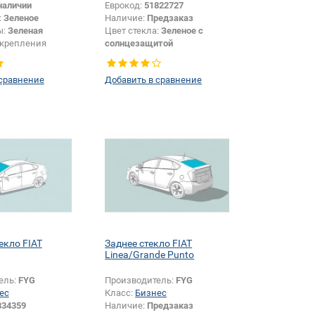
наличии
Еврокод:
51822727
:
Зеленое
Наличие:
Предзаказ
ы:
Зеленая
Цвет стекла:
Зеленое с
крепления
солнцезащитой
шелкографии:
Да
Появление или изменение
шелкографии:
Да
 сравнение
Добавить в сравнение
екло FIAT
Заднее стекло FIAT
Linea/Grande Punto
ель:
FYG
Производитель:
FYG
ес
Класс:
Бизнес
834359
Наличие:
Предзаказ