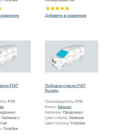
Появление или изменение
шелкографии:
Да
 сравнение
Добавить в сравнение
екло FIAT
Лобовое стекло FIAT
Ducato
ель:
FYG
Производитель:
FYG
ес
Класс:
Бизнес
едзаказ
Наличие:
Предзаказ
:
Зеленое с
Цвет стекла:
Зеленое
той
Цвет полосы:
Голубая
ы:
Голубая