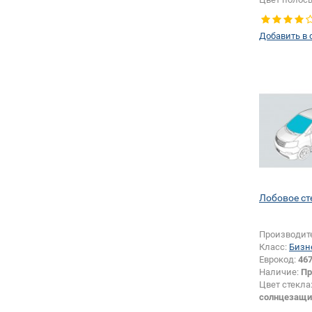
Появление 
шелкографи
Добавить в 
Лобовое ст
Производит
Класс:
Бизн
Еврокод:
46
Наличие:
Пр
Цвет стекла
солнцезащи