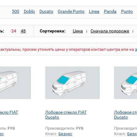
500
Doblo
Ducato
Grande Punto
Linea
Panda
Punto
ь:
Сортировка:
актуальны, просим уточнять цены у операторов контакт-центра или на
екло FIAT
Лобовое стекло FIAT
Лобовое ст
Ducato
Ducato
ель:
FYG
Производитель:
FYG
Производит
ес
Класс:
Бизнес
Класс:
Бизн