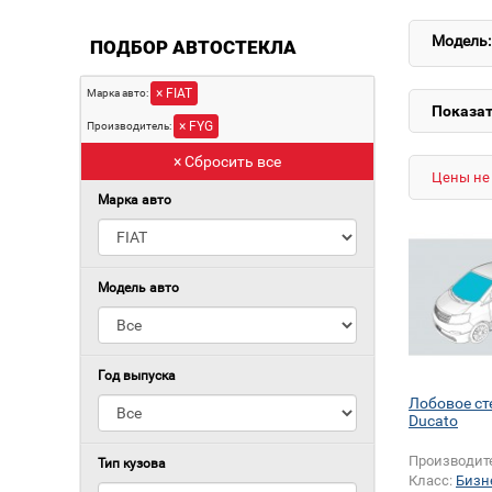
Модель:
ПОДБОР АВТОСТЕКЛА
× FIAT
Марка авто:
Показат
× FYG
Производитель:
× Сбросить все
Цены не 
Марка авто
Модель авто
Год выпуска
Лобовое ст
Ducato
Производит
Тип кузова
Класс:
Бизн