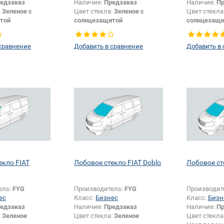
едзаказ
Наличие:
Предзаказ
Наличие:
Пр
:
Зеленое с
Цвет стекла:
Зеленое с
Цвет стекла
той
солнцезащитой
солнцезащи
Тип кузова:
Внедорожник
Тип кузова:
Тип стекла:
Боковое стекло
Появление 
сравнение
Добавить в сравнение
Добавить в
правое
шелкографи
екло FIAT
Лобовое стекло FIAT Doblo
Лобовое ст
ель:
FYG
Производитель:
FYG
Производит
ес
Класс:
Бизнес
Класс:
Бизн
едзаказ
Наличие:
Предзаказ
Наличие:
Пр
:
Зеленое
Цвет стекла:
Зеленое
Цвет стекла