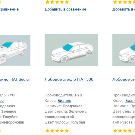
сравнение
Добавить в сравнение
Добавить в
кло FIAT Sedici
Лобовое стекло FIAT 500
Лобовое ст
ель:
FYG
Производитель:
FYG
Производит
ес
Класс:
Бизнес
Класс:
Бизн
едзаказ
Наличие:
Предзаказ
Наличие:
Пр
:
Зеленое
Цвет стекла:
Зеленое с
Цвет стекла
ы:
Голубая
солнцезащитой
солнцезащи
Внедорожник
Цвет полосы:
Голубая
Тип кузова:
крепления
Тип кузова:
Кабриолет
Появление 
шелкографии:
Да
Появление или изменение
шелкографи