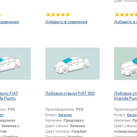
Цвет полос
сравнение
Добавить в сравнение
Добавить в
екло FIAT
Лобовое стекло FIAT 500
Лобовое ст
de Punto
Grande Pun
ель:
FYG
Производитель:
FYG
Производит
ес
Класс:
Бизнес
Класс:
Бизн
едзаказ
Наличие:
Предзаказ
Наличие:
Пр
:
Зеленое с
Цвет стекла:
Зеленое
Цвет стекла
той
Цвет полосы:
Голубая
солнцезащи
ы:
Голубая
Тип кузова:
Хетчбек
Цвет полос