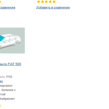
 сравнение
Добавить в сравнение
екло FIAT 500
ель:
FYG
ес
едзаказ
:
Зеленое с
той
Кабриолет
или изменение
и:
Да