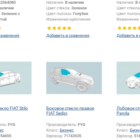
62564080
Наличие:
В наличии
Наличие:
В 
наличии
Цвет стекла:
Зеленое
Цвет стекла
:
Зеленое с
Цвет полосы:
Голубая
Цвет полос
той
Изменение крепления
Изменение 
зеркала + шелкографии:
Да
зеркала + 
сравнение
Добавить в сравнение
Добавить в
кло FIAT Stilo
Боковое стекло правое
Лобовое ст
FIAT Sedici
Panda
ель:
FYG
Производитель:
FYG
Производит
ес
Класс:
Бизнес
Класс:
Бизн
754655
Еврокод:
71743535
Еврокод:
51