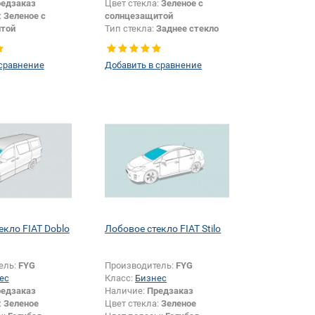
едзаказ
Цвет стекла:
Зеленое с
:
Зеленое с
солнцезащитой
той
Тип стекла:
Заднее стекло
Хетчбек
или изменение
 сравнение
Добавить в сравнение
и:
Да
екло FIAT Doblo
Лобовое стекло FIAT Stilo
ель:
FYG
Производитель:
FYG
ес
Класс:
Бизнес
едзаказ
Наличие:
Предзаказ
:
Зеленое
Цвет стекла:
Зеленое