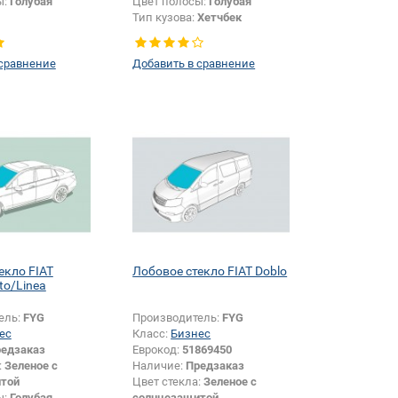
ы:
Голубая
Цвет полосы:
Голубая
Тип кузова:
Хетчбек
 сравнение
Добавить в сравнение
екло FIAT
Лобовое стекло FIAT Doblo
to/Linea
ель:
FYG
Производитель:
FYG
ес
Класс:
Бизнес
едзаказ
Еврокод:
51869450
:
Зеленое с
Наличие:
Предзаказ
той
Цвет стекла:
Зеленое с
ы:
Голубая
солнцезащитой