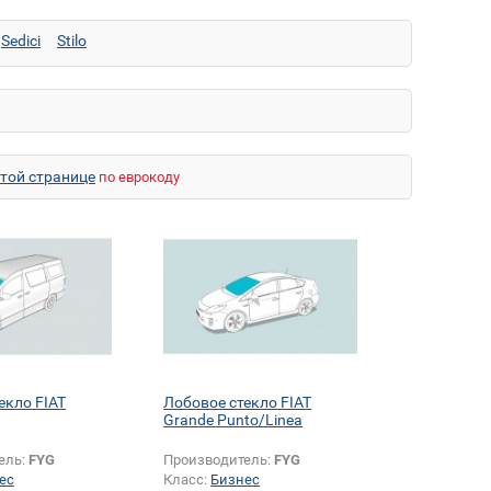
Sedici
Stilo
этой странице
по еврокоду
екло FIAT
Лобовое стекло FIAT
Grande Punto/Linea
ель:
FYG
Производитель:
FYG
ес
Класс:
Бизнес