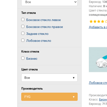
Еврокод:
13
Наличие:
В 
Цвет стекла
Тип стекла
солнцезащи
Боковое стекло левое
Боковое стекло правое
Добавить в 
Заднее стекло
Лобовое стекло
Класс стекла
Бизнес
Цвет стекла
Все
▾
Лобовое сте
Производитель
Производит
FYG
▾
Класс:
Бизн
Еврокод:
71