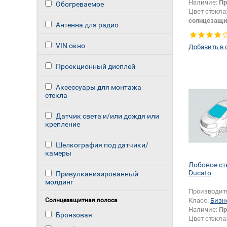
Наличие:
Пр
Обогреваемое
Цвет стекла
солнцезащи
Антенна для радио
VIN окно
Добавить в 
Проекционный дисплей
Аксессуары для монтажа
стекла
Датчик света и/или дождя или
крепление
Шелкография под датчики/
камеры
Лобовое ст
Ducato
Привулканизированный
молдинг
Производит
Солнцезащитная полоса
Класс:
Бизн
Наличие:
Пр
Бронзовая
Цвет стекла