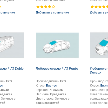
или изменение
и:
Да
сравнение
Добавить в сравнение
Добавить в
екло FIAT Doblo
Лобовое стекло FIAT Punto
Лобовое ст
Ducato
ель:
FYG
Производитель:
FYG
Производит
ес
Класс:
Бизнес
Класс:
Бизн
748940
Еврокод:
71752825
Наличие:
Пр
едзаказ
Наличие:
Предзаказ
Цвет стекла
:
Зеленое с
Цвет стекла:
Зеленое с
солнцезащи
той
солнцезащитой
Цвет полос
Тип кузова:
Хетчбек