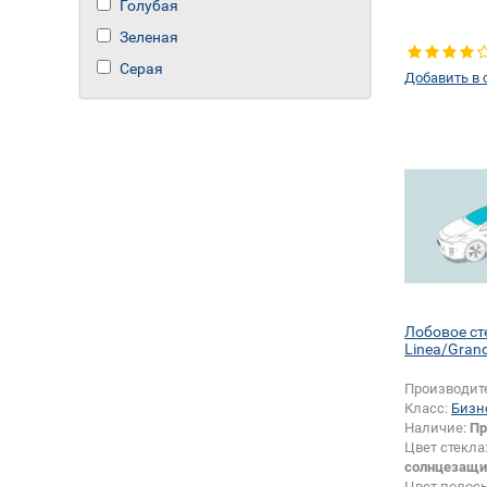
Голубая
Зеленая
Серая
Добавить в 
Лобовое ст
Linea/Gran
Производит
Класс:
Бизн
Наличие:
Пр
Цвет стекла
солнцезащи
Цвет полос