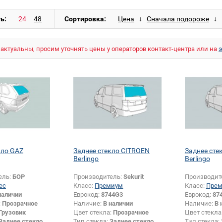
ь:
Сортировка:
актуальны, просим уточнять цены у операторов контакт-центра или на
кло GAZ
Заднее стекло CITROEN
Заднее сте
Berlingo
Berlingo
ель:
БОР
Производитель:
Sekurit
Производит
ес
Класс:
Премиум
Класс:
Пре
наличии
Еврокод:
8744G3
Еврокод:
87
:
Прозрачное
Наличие:
В наличии
Наличие:
В 
Грузовик
Цвет стекла:
Прозрачное
Цвет стекла
Заднее стекло
Тип стекла:
Заднее стекло
Тип стекла: