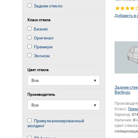
Заднее стекло
Добавить в 
Класс стекла
Бизнес
Оригинал
Премиум
Эконом
Цвет стекла
Все
▾
Заднее сте
Berlingo
Производитель
Производит
Все
▾
Класс:
Прем
Еврокод:
87
Наличие:
В 
Привулканизированный
молдинг
Цвет стекла
солнцезащи
Тип стекла: