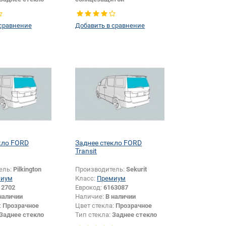
Тип стекла:
Заднее стекло
 сравнение
Добавить в сравнение
кло FORD
Заднее стекло FORD
Transit
ель:
Pilkington
Производитель:
Sekurit
миум
Класс:
Премиум
12702
Еврокод:
6163087
наличии
Наличие:
В наличии
:
Прозрачное
Цвет стекла:
Прозрачное
Заднее стекло
Тип стекла:
Заднее стекло
размера:
Да