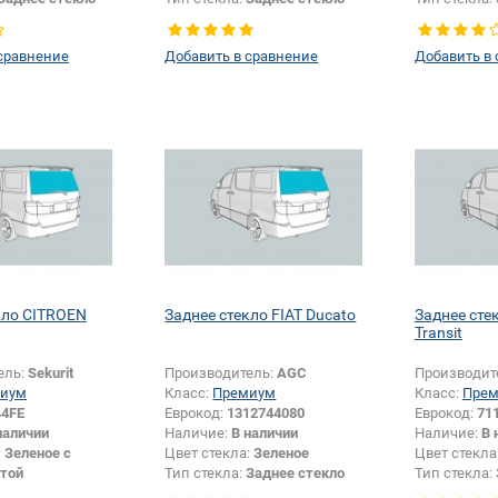
сравнение
Добавить в сравнение
Добавить в
кло CITROEN
Заднее стекло FIAT Ducato
Заднее сте
Transit
ель:
Sekurit
Производитель:
AGC
Производит
иум
Класс:
Премиум
Класс:
Пре
44FE
Еврокод:
1312744080
Еврокод:
71
наличии
Наличие:
В наличии
Наличие:
В 
:
Зеленое с
Цвет стекла:
Зеленое
Цвет стекла
той
Тип стекла:
Заднее стекло
Тип стекла:
Заднее стекло
Изменение 