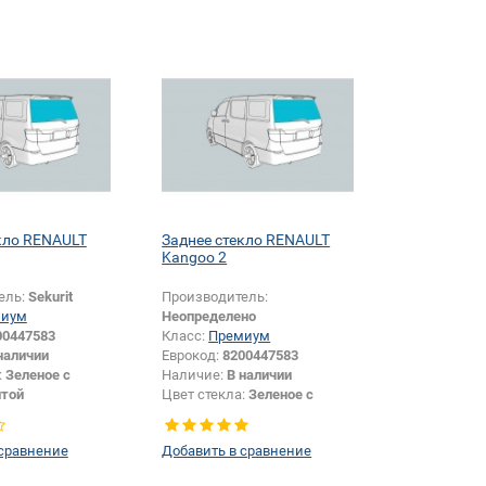
кло RENAULT
Заднее стекло RENAULT
Kangoo 2
ель:
Sekurit
Производитель:
миум
Неопределено
00447583
Класс:
Премиум
наличии
Еврокод:
8200447583
:
Зеленое с
Наличие:
В наличии
той
Цвет стекла:
Зеленое с
Заднее стекло
солнцезащитой
Тип стекла:
Заднее стекло
 сравнение
Добавить в сравнение