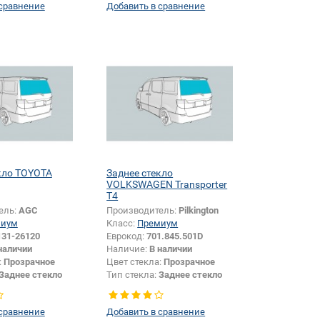
 сравнение
Добавить в сравнение
кло TOYOTA
Заднее стекло
VOLKSWAGEN Transporter
T4
ель:
AGC
Производитель:
Pilkington
миум
Класс:
Премиум
131-26120
Еврокод:
701.845.501D
наличии
Наличие:
В наличии
:
Прозрачное
Цвет стекла:
Прозрачное
Заднее стекло
Тип стекла:
Заднее стекло
 сравнение
Добавить в сравнение