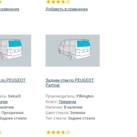
 сравнение
Добавить в сравнение
екло PEUGEOT
Заднее стекло PEUGEOT
Partner
ель:
Sekurit
Производитель:
Pilkington
миум
Класс:
Премиум
наличии
Наличие:
В наличии
:
Прозрачное
Цвет стекла:
Зеленое
Заднее стекло
Тип стекла:
Заднее стекло