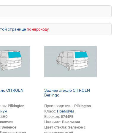
этой странице
по еврокоду
кло CITROEN
Заднее стекло CITROEN
Berlingo
ель:
Pilkington
Производитель:
Pilkington
миум
Класс:
Премиум
44H0
Еврокод:
8744FE
наличии
Наличие:
В наличии
:
Зеленое
Цвет стекла:
Зеленое с
Заднее стекло
солнцезащитой