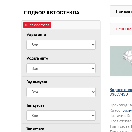
Показат
ПОДБОР АВТОСТЕКЛА
× Без обогрева
Цены не 
Марка авто
Модель авто
Год выпуска
Заднее сте
3307/4301
Производит
Тип кузова
Класс:
Бизн
Наличие:
В 
Цвет стекла
Тип кузова:
Тип стекла
Тип стекла: