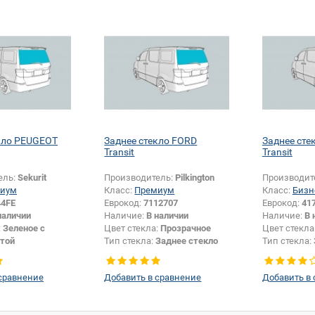
кло PEUGEOT
Заднее стекло FORD
Заднее сте
Transit
Transit
ель:
Sekurit
Производитель:
Pilkington
Производит
иум
Класс:
Премиум
Класс:
Бизн
44FE
Еврокод:
7112707
Еврокод:
41
наличии
Наличие:
В наличии
Наличие:
В 
:
Зеленое с
Цвет стекла:
Прозрачное
Цвет стекла
той
Тип стекла:
Заднее стекло
Тип стекла:
Заднее стекло
сравнение
Добавить в сравнение
Добавить в