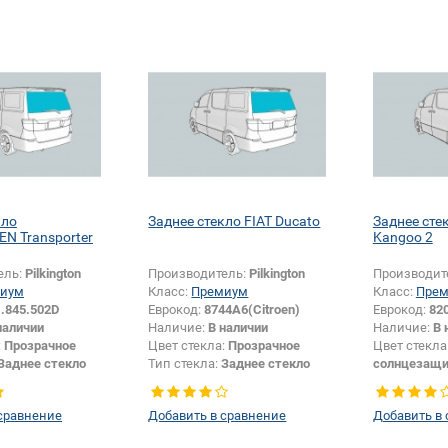
кло
Заднее стекло FIAT Ducato
Заднее сте
N Transporter
Kangoo 2
ель:
Pilkington
Производитель:
Pilkington
Производит
иум
Класс:
Премиум
Класс:
Пре
.845.502D
Еврокод:
8744A6(Citroen)
Еврокод:
82
наличии
Наличие:
В наличии
Наличие:
В 
:
Прозрачное
Цвет стекла:
Прозрачное
Цвет стекла
Заднее стекло
Тип стекла:
Заднее стекло
солнцезащи
Тип стекла:
сравнение
Добавить в сравнение
Добавить в