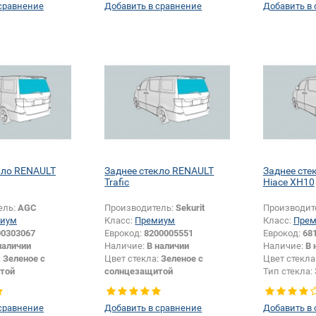
сравнение
Добавить в сравнение
Добавить в
кло RENAULT
Заднее стекло RENAULT
Заднее сте
Trafic
Hiace XH10
ель:
AGC
Производитель:
Sekurit
Производит
иум
Класс:
Премиум
Класс:
Пре
00303067
Еврокод:
8200005551
Еврокод:
68
наличии
Наличие:
В наличии
Наличие:
В 
:
Зеленое с
Цвет стекла:
Зеленое с
Цвет стекла
той
солнцезащитой
Тип стекла:
Заднее стекло
Тип стекла:
Заднее стекло
сравнение
Добавить в сравнение
Добавить в