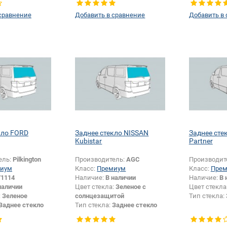
сравнение
Добавить в сравнение
Добавить в
кло FORD
Заднее стекло NISSAN
Заднее ст
Kubistar
Partner
ель:
Pilkington
Производитель:
AGC
Производит
иум
Класс:
Премиум
Класс:
Пре
71114
Наличие:
В наличии
Наличие:
В 
наличии
Цвет стекла:
Зеленое с
Цвет стекла
:
Зеленое
солнцезащитой
Тип стекла:
Заднее стекло
Тип стекла:
Заднее стекло