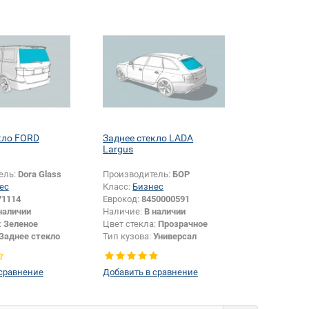
кло FORD
Заднее стекло LADA
Largus
ель:
Dora Glass
Производитель:
БОР
ес
Класс:
Бизнес
71114
Еврокод:
8450000591
наличии
Наличие:
В наличии
:
Зеленое
Цвет стекла:
Прозрачное
Заднее стекло
Тип кузова:
Универсал
Тип стекла:
Заднее стекло
 сравнение
Добавить в сравнение