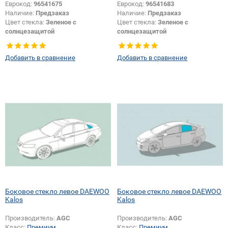
Еврокод:
96541675
Еврокод:
96541683
Наличие:
Предзаказ
Наличие:
Предзаказ
Цвет стекла:
Зеленое с
Цвет стекла:
Зеленое с
солнцезащитой
солнцезащитой
Тип стекла:
Боковое стекло левое
Тип стекла:
Боковое стекло левое
Добавить в сравнение
Добавить в сравнение
Боковое стекло левое DAEWOO
Боковое стекло левое DAEWOO
Kalos
Kalos
Производитель:
AGC
Производитель:
AGC
Класс:
Премиум
Класс:
Премиум