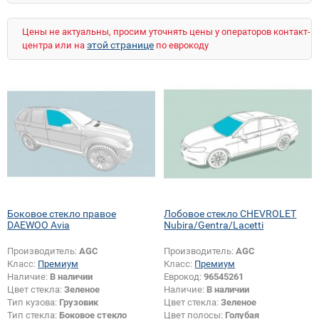
Цены не актуальны, просим уточнять цены у операторов контакт-
этой странице
центра или на
по еврокоду
Боковое стекло правое
Лобовое стекло CHEVROLET
DAEWOO Avia
Nubira/Gentra/Lacetti
Производитель:
AGC
Производитель:
AGC
Класс:
Премиум
Класс:
Премиум
Наличие:
В наличии
Еврокод:
96545261
Цвет стекла:
Зеленое
Наличие:
В наличии
Тип кузова:
Грузовик
Цвет стекла:
Зеленое
Тип стекла:
Боковое стекло
Цвет полосы:
Голубая