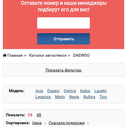
Оставьте номер и наши менеджеры
подберут его для вас!
Отправить
Главная
Каталог автостекол
DAEWOO
Показать фильтры
Модель:
Avia
Espero
Gentra
Kalos
Lacetti
Leganza
Matiz
Nexia
Nubira
Tico
Показать:
Сортировка: