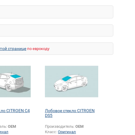
этой странице
по еврокоду
кло CITROEN C4
Лобовое стекло CITROEN
DS5
ель:
OEM
Производитель:
OEM
инал
Класс:
Оригинал