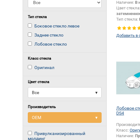
Наличие:
В 
Цвет стекла
затемненно
Тип стекла
Тип стекла:
левое
Боковое стекло левое
Заднее стекло
Добавить в 
Лобовое стекло
Класс стекла
Оригинал
Цвет стекла
Все
▾
Производитель
Лобовое ст
DS4
OEM
▾
Производит
Класс:
Ориг
Привулканизированный
Наличие:
Пр
молдинг