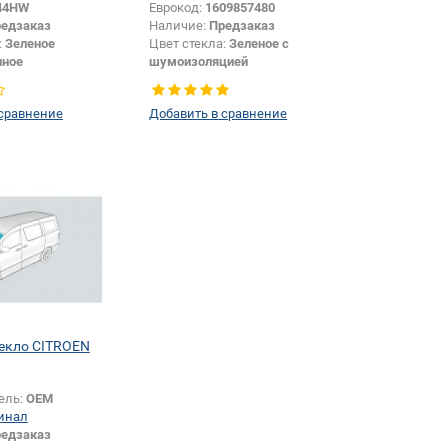
44HW
Еврокод:
1609857480
едзаказ
Наличие:
Предзаказ
:
Зеленое
Цвет стекла:
Зеленое с
нное
шумоизоляцией
Хетчбек
Тип кузова:
Хетчбек
Заднее стекло
 сравнение
Добавить в сравнение
екло CITROEN
ель:
OEM
инал
едзаказ