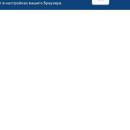
 в настройках вашего браузера.
РОВ
00
Автостекла на
3
Севастопольском пр-кт
Севастопольский пр-кт, д 15, корп. 3
Автостекла на
6
Кировоградской
Кировоградская ул.,36