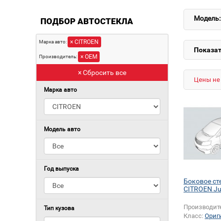
Модель:
ПОДБОР АВТОСТЕКЛА
× CITROEN
Марка авто:
Показат
× OEM
Производитель:
× Сбросить все
Цены не 
Марка авто
Модель авто
Год выпуска
Боковое ст
CITROEN J
Производит
Тип кузова
Класс:
Ориг