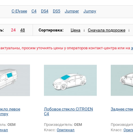
C-Elysee
C4
DS4
DS5
Jumper
Jumpy
ь:
Сортировка:
актуальны, просим уточнять цены у операторов контакт-центра или на
екло левое
Лобовое стекло CITROEN
Заднее сте
umpy
C4
ель:
OEM
Производитель:
OEM
Производит
инал
Класс:
Оригинал
Класс:
Ориг