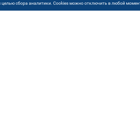
 целью сбора аналитики. Cookies можно отключить в любой момент
РЕСА НАШИХ СЕРВИСНЫХ ЦЕНТ
+7 (495) 640 07 01
ежедневно с 9:00 до 18:
Автостекла на
2
Академика Челомея
ул. Академика Челомея, д.3, к.2
Автостекла на
5
Огородном проезде
Огородный проезд, д. 5, стр. 9