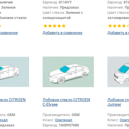
наличии
Еврокод:
8116VY
Еврокод:
87
:
Зеленое
Наличие:
Предзаказ
Наличие:
Пр
е
Цвет стекла:
Зеленое с
Цвет стекла
Боковое стекло
солнцезащитой
затонирова
Тип кузова:
Хетчбек
Тип кузова:
Тип стекла:
сравнение
Добавить в сравнение
Добавить в
екло CITROEN
Лобовое стекло CITROEN
Лобовое ст
C-Elysee
Jumper
ель:
OEM
Производитель:
OEM
Производит
инал
Класс:
Оригинал
Класс:
Ориг
едзаказ
Еврокод:
1608957680
Наличие:
Пр