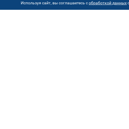
Используя сайт, вы соглашаетесь с
обработкой данных
с
АД
Автостекла на проезде
1
завода Серп и Молот
ул. Проезд завода Серп и Молот, д. 8, стр. 2
Автостекла на
4
Борисовских прудах
ул. Борисовские пруды, д.26к2 ( паркинг ТЦ
"Браво")