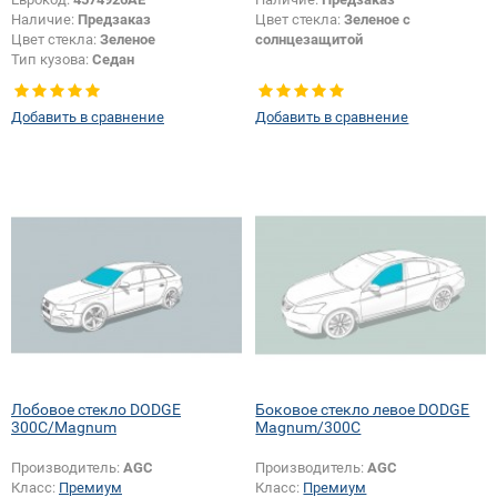
Наличие:
Предзаказ
Цвет стекла:
Зеленое с
Цвет стекла:
Зеленое
солнцезащитой
Тип кузова:
Седан
Тип стекла:
Боковое стекло
правое
Добавить в сравнение
Добавить в сравнение
Лобовое стекло DODGE
Боковое стекло левое DODGE
300C/Magnum
Magnum/300C
Производитель:
AGC
Производитель:
AGC
Класс:
Премиум
Класс:
Премиум