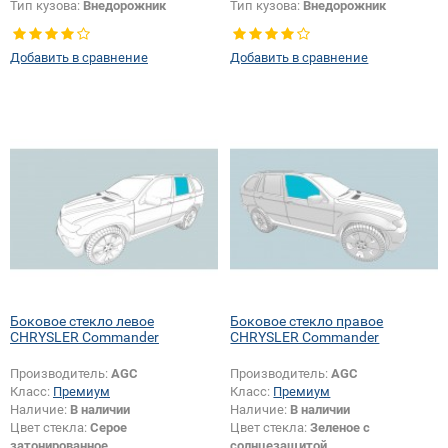
Тип кузова:
Внедорожник
Тип кузова:
Внедорожник
Тип стекла:
Боковое стекло левое
Тип стекла:
Боковое стекло левое
Добавить в сравнение
Добавить в сравнение
Боковое стекло левое
Боковое стекло правое
CHRYSLER Commander
CHRYSLER Commander
Производитель:
AGC
Производитель:
AGC
Класс:
Премиум
Класс:
Премиум
Наличие:
В наличии
Наличие:
В наличии
Цвет стекла:
Серое
Цвет стекла:
Зеленое с
затонированное
солнцезащитой