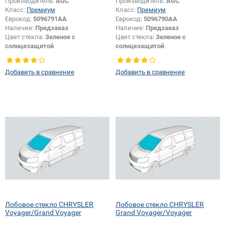
Производитель:
AGC
Производитель:
AGC
Класс:
Премиум
Класс:
Премиум
Еврокод:
5096791AA
Еврокод:
5096790AA
Наличие:
Предзаказ
Наличие:
Предзаказ
Цвет стекла:
Зеленое с
Цвет стекла:
Зеленое с
солнцезащитой
солнцезащитой
Тип стекла:
Боковое стекло левое
Тип стекла:
Боковое стекло
правое
Добавить в сравнение
Добавить в сравнение
Лобовое стекло CHRYSLER
Лобовое стекло CHRYSLER
Voyager/Grand Voyager
Grand Voyager/Voyager