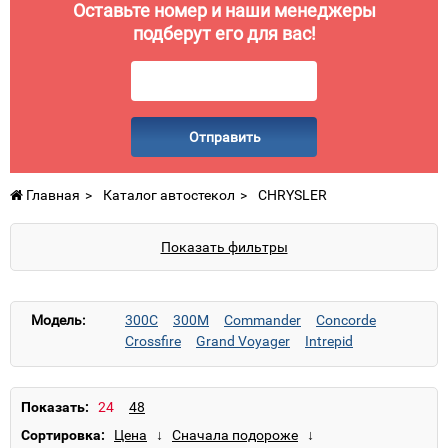
Оставьте номер и наши менеджеры
подберут его для вас!
Отправить
Главная
Каталог автостекол
CHRYSLER
Показать фильтры
Модель:
300C
300M
Commander
Concorde
Crossfire
Grand Voyager
Intrepid
Magnum
Neon
PT Cruiser
Sebring
Stratus
Volga Siber
Voyager
Показать:
Сортировка: