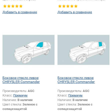
Появление или изменение
особенностей:
Да
шелкографии:
Да
Добавить в сравнение
Добавить в сравнение
Боковое стекло левое
Боковое стекло левое
CHRYSLER Commander
CHRYSLER Commander
Производитель:
AGC
Производитель:
AGC
Класс:
Премиум
Класс:
Премиум
Наличие:
В наличии
Наличие:
В наличии
Цвет стекла:
Зеленое с
Цвет стекла:
Зеленое с
солнцезащитой
солнцезащитой