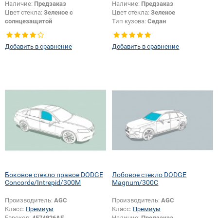
Наличие:
Предзаказ
Наличие:
Предзаказ
Цвет стекла:
Зеленое с
Цвет стекла:
Зеленое
солнцезащитой
Тип кузова:
Седан
Цвет полосы:
Голубая
Тип стекла:
Боковое стекло левое
Тип кузова:
Седан
Добавить в сравнение
Добавить в сравнение
Боковое стекло правое DODGE
Лобовое стекло DODGE
Concorde/Intrepid/300M
Magnum/300C
Производитель:
AGC
Производитель:
AGC
Класс:
Премиум
Класс:
Премиум
Еврокод:
4574926AE
Наличие:
Предзаказ