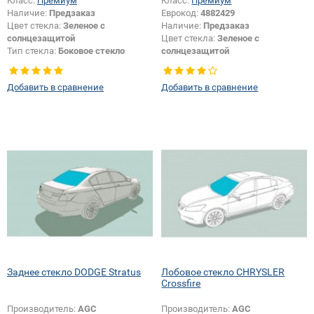
Класс:
Премиум
Класс:
Премиум
Наличие:
Предзаказ
Еврокод:
4882429
Цвет стекла:
Зеленое с
Наличие:
Предзаказ
солнцезащитой
Цвет стекла:
Зеленое с
Тип стекла:
Боковое стекло
солнцезащитой
правое
Цвет полосы:
Голубая
Тип кузова:
Седан
Добавить в сравнение
Добавить в сравнение
Заднее стекло DODGE Stratus
Лобовое стекло CHRYSLER
Crossfire
Производитель:
AGC
Производитель:
AGC