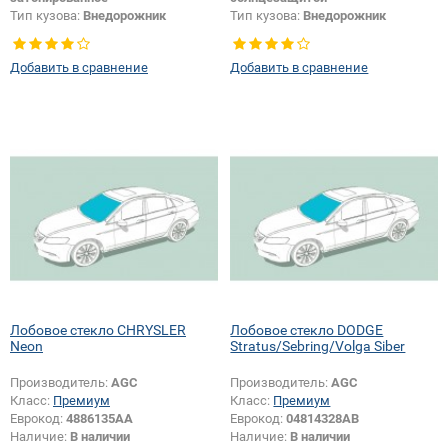
Тип кузова:
Внедорожник
Тип кузова:
Внедорожник
Тип стекла:
Боковое стекло левое
Тип стекла:
Боковое стекло
правое
Добавить в сравнение
Добавить в сравнение
Лобовое стекло CHRYSLER
Лобовое стекло DODGE
Neon
Stratus/Sebring/Volga Siber
Производитель:
AGC
Производитель:
AGC
Класс:
Премиум
Класс:
Премиум
Еврокод:
4886135AA
Еврокод:
04814328AB
Наличие:
В наличии
Наличие:
В наличии