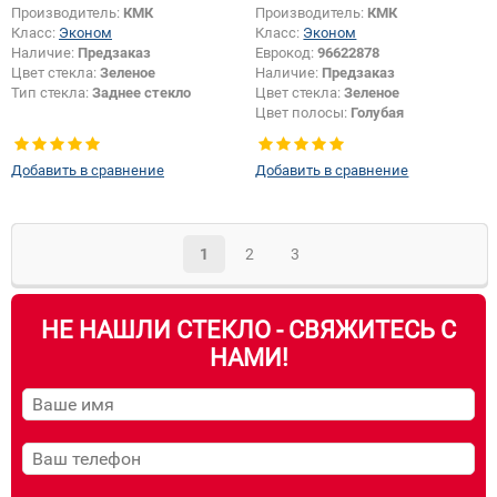
Производитель:
КМК
Производитель:
КМК
Класс:
Эконом
Класс:
Эконом
Наличие:
Предзаказ
Еврокод:
96622878
Цвет стекла:
Зеленое
Наличие:
Предзаказ
Тип стекла:
Заднее стекло
Цвет стекла:
Зеленое
Цвет полосы:
Голубая
Тип кузова:
Внедорожник
Появление или изменение
Добавить в сравнение
Добавить в сравнение
шелкографии:
Да
1
2
3
НЕ НАШЛИ СТЕКЛО - СВЯЖИТЕСЬ С
НАМИ!