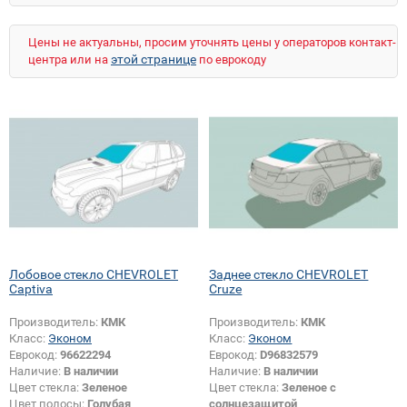
Цены не актуальны, просим уточнять цены у операторов контакт-
этой странице
центра или на
по еврокоду
Лобовое стекло CHEVROLET
Заднее стекло CHEVROLET
Captiva
Cruze
Производитель:
КМК
Производитель:
КМК
Класс:
Эконом
Класс:
Эконом
Еврокод:
96622294
Еврокод:
D96832579
Наличие:
В наличии
Наличие:
В наличии
Цвет стекла:
Зеленое
Цвет стекла:
Зеленое с
Цвет полосы:
Голубая
солнцезащитой