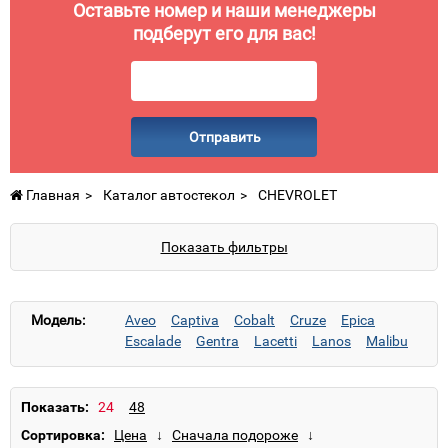
Оставьте номер и наши менеджеры
подберут его для вас!
Отправить
Главная
Каталог автостекол
CHEVROLET
Показать фильтры
Модель:
Aveo
Captiva
Cobalt
Cruze
Epica
Escalade
Gentra
Lacetti
Lanos
Malibu
Nubira
Orlando
Rezzo
Silverado
Spark
Suburban
Tahoe
Yukon
Показать:
Сортировка: