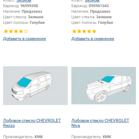
Класс:
Эконом
Класс:
Эконом
Еврокод:
96599358
Еврокод:
D95961343
Наличие:
Предзаказ
Наличие:
Предзаказ
Цвет стекла:
Зеленое
Цвет стекла:
Зеленое
Цвет полосы:
Голубая
Цвет полосы:
Голубая
Тип кузова:
Хетчбек
Тип кузова:
Хетчбек
Добавить в сравнение
Добавить в сравнение
Лобовое стекло CHEVROLET
Лобовое стекло CHEVROLET
Rezzo
Niva
Производитель:
КМК
Производитель:
КМК