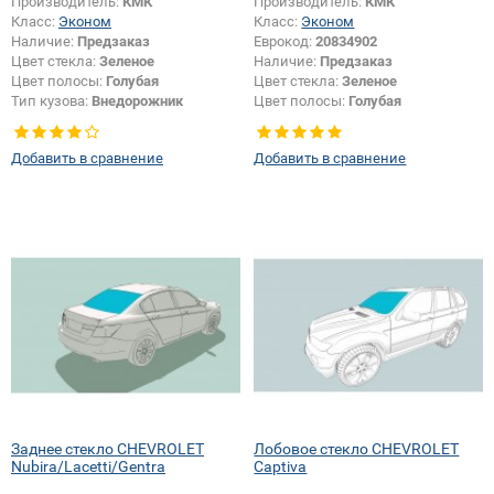
Производитель:
КМК
Производитель:
КМК
Класс:
Эконом
Класс:
Эконом
Наличие:
Предзаказ
Еврокод:
20834902
Цвет стекла:
Зеленое
Наличие:
Предзаказ
Цвет полосы:
Голубая
Цвет стекла:
Зеленое
Тип кузова:
Внедорожник
Цвет полосы:
Голубая
Тип кузова:
Внедорожник
Добавить в сравнение
Добавить в сравнение
Заднее стекло CHEVROLET
Лобовое стекло CHEVROLET
Nubira/Lacetti/Gentra
Captiva